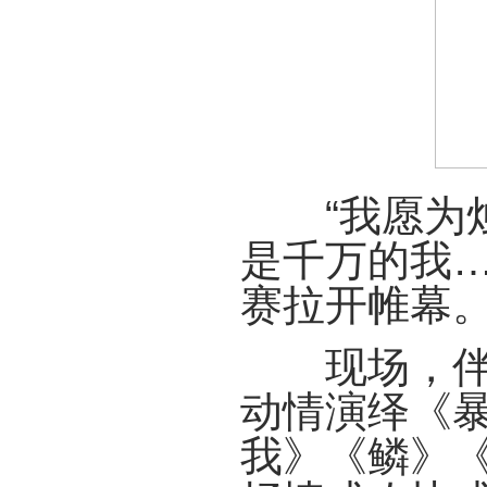
“我愿为烛
是千万的我…
赛拉开帷幕
现场，伴随
动情演绎《暴
我》《鳞》