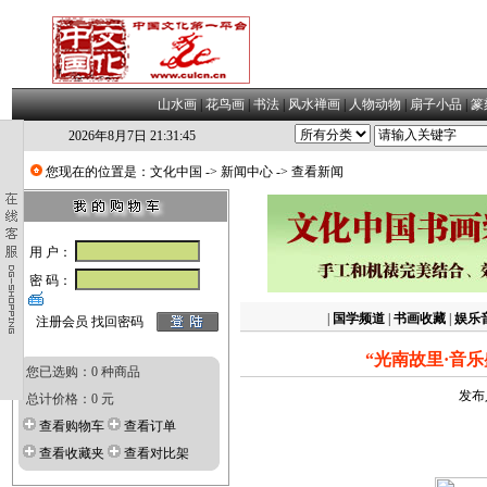
山水画
|
花鸟画
|
书法
|
风水禅画
|
人物动物
|
扇子小品
|
篆
2026年8月7日 21:31:46
您现在的位置是：
文化中国
->
新闻中心
-> 查看新闻
用 户：
密 码：
|
国学频道
|
书画收藏
|
娱乐
注册会员
找回密码
“光南故里·音
您已选购：0 种商品
发布
总计价格：0 元
查看购物车
查看订单
查看收藏夹
查看对比架