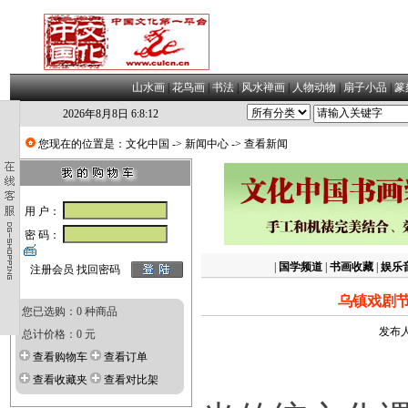
山水画
|
花鸟画
|
书法
|
风水禅画
|
人物动物
|
扇子小品
|
篆
2026年8月8日 6:8:13
您现在的位置是：
文化中国
->
新闻中心
-> 查看新闻
用 户：
密 码：
|
国学频道
|
书画收藏
|
娱乐
注册会员
找回密码
乌镇戏剧
您已选购：0 种商品
发布人
总计价格：0 元
查看购物车
查看订单
查看收藏夹
查看对比架