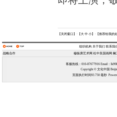
【
关闭窗口
】·【
大
中
小
】·【
推荐给我的
组织机构
关于我们
联系我
战略合作
穆振庚艺术网
杜中良国画网
阚
客服热线：010-87677916 Email：
lk99
Copyright © 文化中国 Beiji
页面执行时间93.750 毫秒
Power