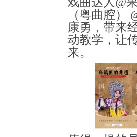
戏曲达人@
（粤曲腔） 
康勇，带来经
动教学，让
来。