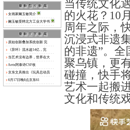
当传统文化
的火花？10
女画家阚玉敏简介
阚玉敏受聘北方工业大学书
周年之际，
沉浸式非遗集
原始创新叠加系统创新 完
的非遗”。
《异环》流水超14亿，完
当艺术没有边界，世界在大
聚乌镇，更
Arrtx阿泰诗CSF收
碰撞，快手
京东文具推出《玩具总动员
6月17日晚8点京东61
艺术一起搬
文化和传统