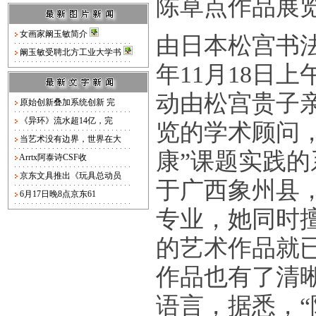
陈草点作品展
女画家阚玉敏简介
由日本松宫书法
阚玉敏受聘北方工业大学书
年11月18日
动由松宫贵子
原始创新叠加系统创新 完
《异环》流水超14亿，完
览的学术顾问
当艺术没有边界，世界在大
康”课题实践
Arrtx阿泰诗CSF收
京东文具推出《玩具总动员
于广西象州县
6月17日晚8点京东61
专业，她同时擅
的艺术作品就
作品也有了清
语言，据悉，“