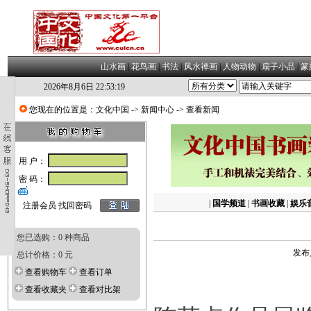
山水画
|
花鸟画
|
书法
|
风水禅画
|
人物动物
|
扇子小品
|
篆
2026年8月6日 22:53:19
您现在的位置是：
文化中国
->
新闻中心
-> 查看新闻
用 户：
密 码：
|
国学频道
|
书画收藏
|
娱乐
注册会员
找回密码
您已选购：0 种商品
发布
总计价格：0 元
查看购物车
查看订单
查看收藏夹
查看对比架