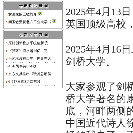
2025年4月1
女画家阚玉敏简介
英国顶级高校
阚玉敏受聘北方工业大学书
原始创新叠加系统创新 完
2025年4月1
《异环》流水超14亿，完
剑桥大学。
当艺术没有边界，世界在大
Arrtx阿泰诗CSF收
京东文具推出《玩具总动员
6月17日晚8点京东61
大家参观了剑
桥大学著名的
底，河畔两侧
中国近代诗人