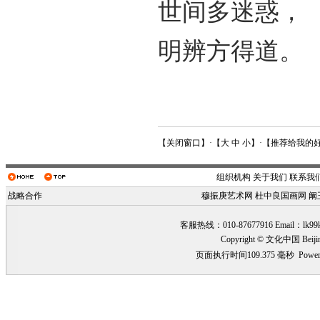
世间多迷惑，
明辨方得道。
【
关闭窗口
】·【
大
中
小
】·【
推荐给我的
组织机构
关于我们
联系我
战略合作
穆振庚艺术网
杜中良国画网
阚
客服热线：010-87677916 Email：
lk99
Copyright © 文化中国 Beiji
页面执行时间109.375 毫秒
Power