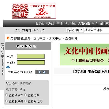
山水画
|
花鸟画
|
书法
|
风水禅画
|
人物动物
|
扇子小品
|
篆
2026年8月7日 14:16:32
您现在的位置是：
文化中国
->
新闻中心
-> 查看新闻
用 户：
密 码：
|
国学频道
|
书画收藏
|
娱乐
注册会员
找回密码
您已选购：0 种商品
发布
总计价格：0 元
查看购物车
查看订单
查看收藏夹
查看对比架