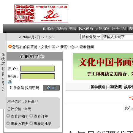
山水画
|
花鸟画
|
书法
|
风水禅画
|
人物动物
|
扇子小品
|
篆
2026年8月7日 12:51:24
您现在的位置是：
文化中国
->
新闻中心
-> 查看新闻
用 户：
密 码：
|
国学频道
|
书画收藏
|
娱乐
注册会员
找回密码
您已选购：0 种商品
发布人
总计价格：0 元
查看购物车
查看订单
查看收藏夹
查看对比架