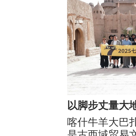
以脚步丈量大
喀什牛羊大巴
是古西域贸易