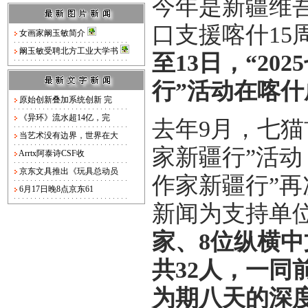
今年是新疆维
口支援喀什15
女画家阚玉敏简介
阚玉敏受聘北方工业大学书
至13日，“2
行”活动在喀
原始创新叠加系统创新 完
《异环》流水超14亿，完
去年9月，七
当艺术没有边界，世界在大
家新疆行”活动
Arrtx阿泰诗CSF收
京东文具推出《玩具总动员
作家新疆行”
6月17日晚8点京东61
新闻为支持单
家、8位纵横
共32人，一
为期八天的深