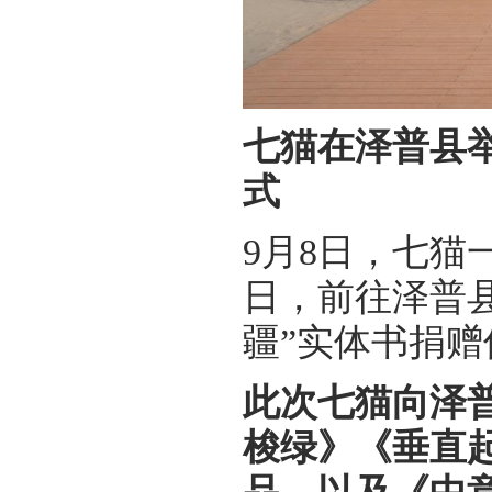
七猫在泽普县
式
9月8日，七
日，前往泽普
疆”实体书捐赠
此次七猫向泽普
梭绿》《垂直