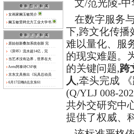
文/范光陵-
女画家阚玉敏简介
在数字服务
阚玉敏受聘北方工业大学书
下,跨文化传
难以量化、服
原始创新叠加系统创新 完
《异环》流水超14亿，完
的现实难题。
当艺术没有边界，世界在大
的关键问题,
跨
Arrtx阿泰诗CSF收
京东文具推出《玩具总动员
人
,牵头完成 
6月17日晚8点京东61
(Q/YLJ 008-202
共外交研究中
提供了权威、
该标准严格依据 