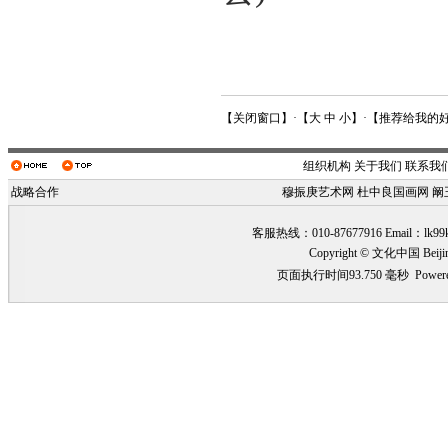
【
关闭窗口
】·【
大
中
小
】·【
推荐给我的
组织机构
关于我们
联系我
战略合作
穆振庚艺术网
杜中良国画网
阚
客服热线：010-87677916 Email：
lk99
Copyright © 文化中国 Beiji
页面执行时间93.750 毫秒
Power