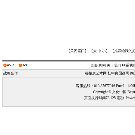
【
关闭窗口
】·【
大
中
小
】·【
推荐给我的
组织机构
关于我们
联系我
战略合作
穆振庚艺术网
杜中良国画网
阚
客服热线：010-87677916 Email：
lk99
Copyright © 文化中国 Beiji
页面执行时间78.125 毫秒
Power