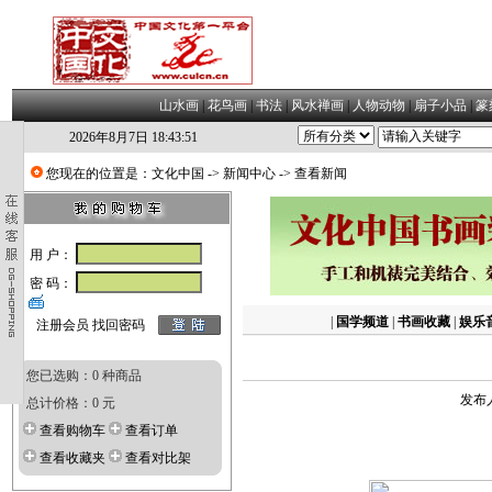
山水画
|
花鸟画
|
书法
|
风水禅画
|
人物动物
|
扇子小品
|
篆
2026年8月7日 18:43:52
您现在的位置是：
文化中国
->
新闻中心
-> 查看新闻
用 户：
密 码：
|
国学频道
|
书画收藏
|
娱乐
注册会员
找回密码
您已选购：0 种商品
发布人
总计价格：0 元
查看购物车
查看订单
查看收藏夹
查看对比架