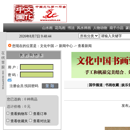
山水画
|
花鸟画
|
书法
|
风水禅画
|
人物动物
|
扇子小品
|
篆
2026年8月7日 9:48:45
您现在的位置是：
文化中国
->
新闻中心
-> 查看新闻
用 户：
密 码：
|
国学频道
|
书画收藏
|
娱乐
注册会员
找回密码
您已选购：0 种商品
发布人
总计价格：0 元
查看购物车
查看订单
查看收藏夹
查看对比架