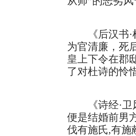
从师”的恶劣风
《后汉书·杜
为官清廉，死
皇上下令在郡
了对杜诗的怜
《诗经·卫风
便是结婚前男方
伐有施氏,有施