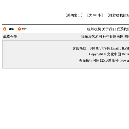
【
关闭窗口
】·【
大
中
小
】·【
推荐给我的
组织机构
关于我们
联系我
战略合作
穆振庚艺术网
杜中良国画网
阚
客服热线：010-87677916 Email：
lk99
Copyright © 文化中国 Beiji
页面执行时间125.000 毫秒
Power