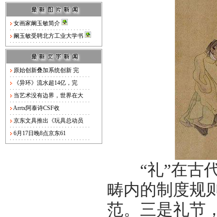
女画家阚玉敏简介
阚玉敏受聘北方工业大学书
原始创新叠加系统创新 完
《异环》流水超14亿，完
当艺术没有边界，世界在大
Arrtx阿泰诗CSF收
京东文具推出《玩具总动员
6月17日晚8点京东61
“礼”在古代
畴内的制度规
范。三是礼节