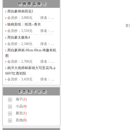
周自豪禅画荷花1
会员价：3,000元
排名：
…
狼桃剪纸：纸境--青衣
首
会员价：3,510元
排名：
…
周自豪太极鱼4
会员价：2,340元
排名：
…
周自豪禅画 69cm 69cm 禅趣有机
图
会员价：2,700元
排名：
…
南洋大画师林家雄大写意花鸟-ji
6697红透初阳
会员价：3,420元
排名：
…
扇子(
1
)
小品(
4
)
册页(
1
)
其他(
0
)