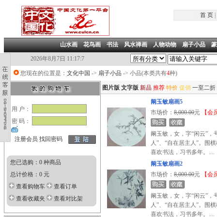
首 页
|
山水画
|
花鸟画
|
书法
|
风水禅画
|
人物动物
|
扇子小品
|
篆
2026年8月7日 11:17:8
您现在的位置是：
文化中国
->
扇子小品
-> 小品(本类共有
4
种)
图片版
文字版
新品
推荐
特价
促俏
一至二折
阚玉敏扇画5
用 户：
市场价：
8,000.00
元
【会员
密 码：
阚玉敏，女，字“闲云”，
注册会员
找回密码
人”、“自在居主人”。围
喜欢书法，习书多年。....
您已选购：0 种商品
阚玉敏扇画2
总计价格：0 元
市场价：
8,000.00
元
【会员
查看购物车
查看订单
阚玉敏，女，字“闲云”，
查看收藏夹
查看对比架
人”、“自在居主人”。围
喜欢书法，习书多年。....