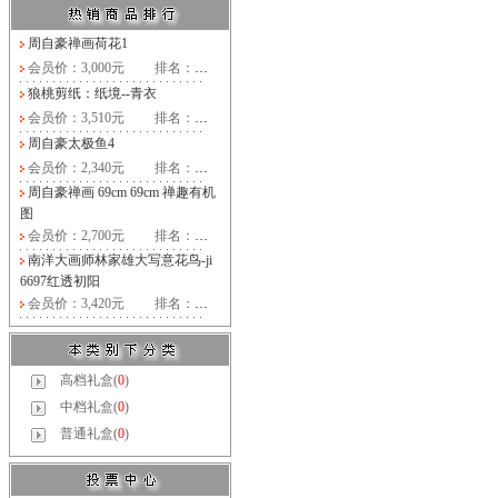
周自豪禅画荷花1
会员价：3,000元
排名：
…
狼桃剪纸：纸境--青衣
会员价：3,510元
排名：
…
周自豪太极鱼4
会员价：2,340元
排名：
…
周自豪禅画 69cm 69cm 禅趣有机
图
会员价：2,700元
排名：
…
南洋大画师林家雄大写意花鸟-ji
6697红透初阳
会员价：3,420元
排名：
…
高档礼盒(
0
)
中档礼盒(
0
)
普通礼盒(
0
)