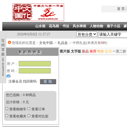
首 页
|
山水画
|
花鸟画
|
书法
|
风水禅画
|
人物动物
|
扇子小品
|
篆
2026年8月8日 11:37:27
您现在的位置是：
文化中国
->
礼品盒
-> 中档礼盒(本类共有
0
种)
图片版
文字版
新品
推荐
特价
促俏
一至二折
用 户：
密 码：
注册会员
找回密码
您已选购：0 种商品
总计价格：0 元
查看购物车
查看订单
查看收藏夹
查看对比架