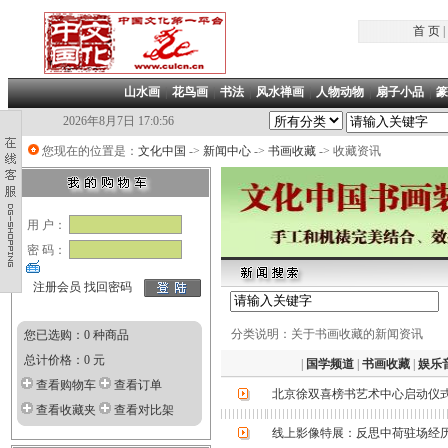
首 页
|
山水画
|
花鸟画
|
书法
|
风水禅画
|
人物动物
|
扇子小品
|
篆
2026年8月7日 17:0:56
您现在的位置是：
文化中国
->
新闻中心
->
书画收藏
-> 收藏资讯
用 户：
密 码：
注册会员
找回密码
分类说明：关于书画收藏的新闻资讯
您已选购：0 种商品
总计价格：0 元
|
国学频道
|
书画收藏
|
娱乐
查看购物车
查看订单
北京徐双喜榜书艺术中心启动仪
查看收藏夹
查看对比架
线上影像特展：反思中荷驻场经