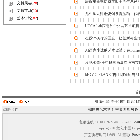
庆祝东莞书协成立四十周年系列活
文博展会(
28
)
文博市场(
15
)
孔相卿大师创烧铜系青蓝釉，代表作
艺术评论(
82
)
UCCA Lab西南首个公共艺术
在设计横行的国度，让创新与生
AI画家小冰的艺术邀请：在Funne
泉韵水墨·杜中良国画展在济南市
MOMO PLANET携手印物所与
首
组织机构
关于我们
联系我
战略合作
穆振庚艺术网
杜中良国画网
阚
客服热线：010-87677916 Email：
lk99
Copyright © 文化中国 Beiji
页面执行时间1,609.131 毫秒
Powe