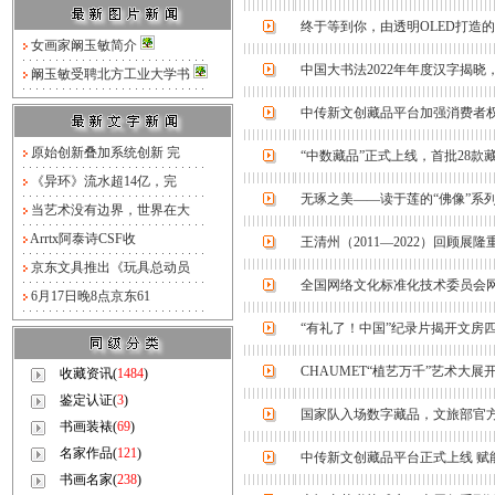
终于等到你，由透明OLED打造
女画家阚玉敏简介
中国大书法2022年年度汉字揭晓，
阚玉敏受聘北方工业大学书
中传新文创藏品平台加强消费者权
原始创新叠加系统创新 完
“中数藏品”正式上线，首批28款
《异环》流水超14亿，完
无琢之美——读于莲的“佛像”系
当艺术没有边界，世界在大
Arrtx阿泰诗CSF收
王清州（2011—2022）回顾展隆
京东文具推出《玩具总动员
全国网络文化标准化技术委员会
6月17日晚8点京东61
“有礼了！中国”纪录片揭开文房
CHAUMET“植艺万千”艺术大
收藏资讯(
1484
)
鉴定认证(
3
)
国家队入场数字藏品，文旅部官
书画装裱(
69
)
名家作品(
121
)
中传新文创藏品平台正式上线 赋
书画名家(
238
)