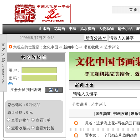
首 页
|
山水画
|
花鸟画
|
书法
|
风水禅画
|
人物动物
|
扇子小品
|
篆
2026年8月7日 21:0:18
您现在的位置是：
文化中国
->
新闻中心
->
书画收藏
-> 艺术评论
用 户：
密 码：
注册会员
找回密码
分类说明：艺术评论
您已选购：0 种商品
总计价格：0 元
|
国学频道
|
书画收藏
|
娱乐
查看购物车
查看订单
晁谷：迟梦海上花--写在朵云轩
查看收藏夹
查看对比架
贾本武：一个只画点和线的画家