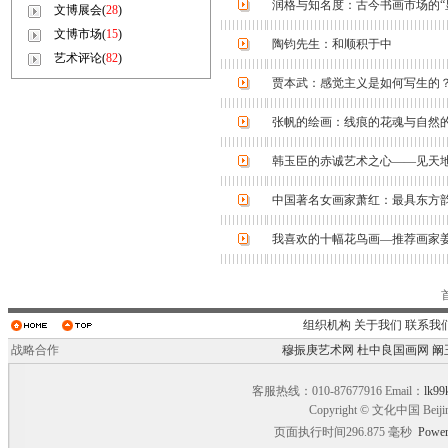
润格与知名度：古今书画市场的“
文博展会(
28
)
文博市场(
15
)
陶钧先生：和顺积于中
艺术评论(
82
)
贾本武：感觉主义是如何写生的
张帆的绘画：线痕的花魂与自然
韩玉臣的赤诚艺术之心——见天
中国著名女画家萧红：最具东方
我喜欢的十幅花鸟画—推荐画家
组织机构
关于我们
联系我
战略合作
穆振庚艺术网
杜中良国画网
阚
客服热线：010-87677916 Email：
lk99
Copyright © 文化中国 Beiji
页面执行时间296.875 毫秒
Power