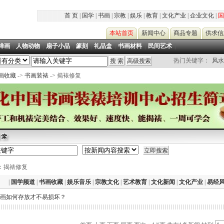
首 页
|
国学
|
书画
|
宗教
|
娱乐
|
教育
|
文化产业
|
企业文化
|
国
本站首页
新闻中心
商品专题
供求信
禅画
|
人物动物
|
扇子小品
|
篆刻
|
礼品盒
|
书画材料
|
民间艺术
|
热门关键字：
风水
画收藏
->
书画装裱
-> 揭裱修复
：揭裱修复
|
国学频道
|
书画收藏
|
娱乐音乐
|
宗教文化
|
艺术教育
|
文化新闻
|
文化产业
|
易经
画如何存放才不易损坏？