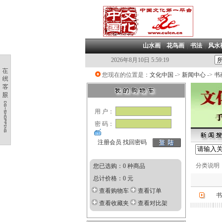
山水画
|
花鸟画
|
书法
|
风水
2026年8月10日 5:59:19
您现在的位置是：
文化中国
->
新闻中心
->
书
用 户：
密 码：
注册会员
找回密码
分类说明
您已选购：0 种商品
总计价格：0 元
查看购物车
查看订单
书
查看收藏夹
查看对比架