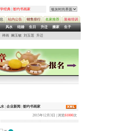
学经典
|
签约书画家
息
站内公告
销售排行
名家推荐
装裱培训
风水
结婚
生日
升迁
搬家
生子
禅画
阚玉敏
刘玉莲
升迁
风水
|
企业新闻
|
签约书画家
2015年12月3日 | 浏览
61000
次