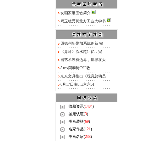
女画家阚玉敏简介
阚玉敏受聘北方工业大学书
原始创新叠加系统创新 完
《异环》流水超14亿，完
当艺术没有边界，世界在大
Arrtx阿泰诗CSF收
京东文具推出《玩具总动员
6月17日晚8点京东61
收藏资讯(
1484
)
鉴定认证(
3
)
书画装裱(
69
)
名家作品(
121
)
书画名家(
238
)