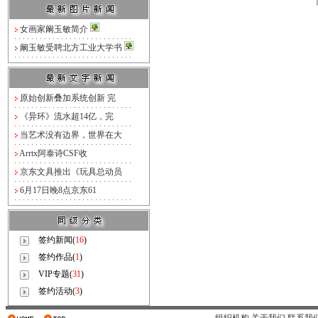
女画家阚玉敏简介
阚玉敏受聘北方工业大学书
原始创新叠加系统创新 完
《异环》流水超14亿，完
当艺术没有边界，世界在大
Arrtx阿泰诗CSF收
京东文具推出《玩具总动员
6月17日晚8点京东61
签约新闻(
16
)
签约作品(
1
)
VIP专题(
31
)
签约活动(
3
)