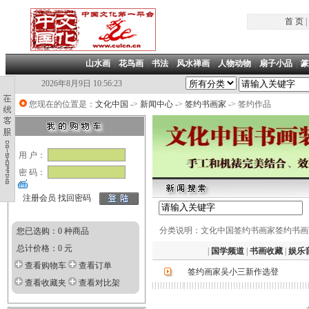
首 页
|
山水画
|
花鸟画
|
书法
|
风水禅画
|
人物动物
|
扇子小品
|
篆
2026年8月9日 10:56:24
您现在的位置是：
文化中国
->
新闻中心
->
签约书画家
-> 签约作品
用 户：
密 码：
注册会员
找回密码
分类说明：文化中国签约书画家签约书画
您已选购：0 种商品
总计价格：0 元
|
国学频道
|
书画收藏
|
娱乐
查看购物车
查看订单
签约画家吴小三新作选登
查看收藏夹
查看对比架