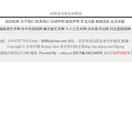
目前还没有任何商品
组织机构
关于我们
联系我们
法律声明
版权声明
常见问题
购物流程
会员加盟
穆振庚艺术网
杜中良国画网
阚玉敏艺术网
十八公艺术网
武长家书法网
刘玉莲国画网
：010-87677916 Email：
lk99ku@sina.com
地址：北京市房山区良乡大学城北 邮编：10
Copyright © 文化中国 Beijing culcn 支付宝付款主页http://me.alipay.com/18gong
面执行时间125.000 毫秒
Powered By：culcn.cn
京ICP备10025466号
京ICP证
070305
号