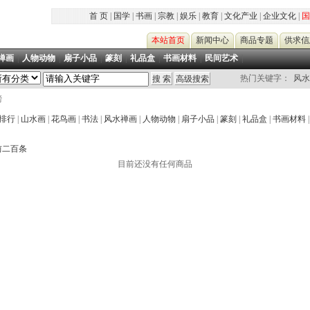
首 页
|
国学
|
书画
|
宗教
|
娱乐
|
教育
|
文化产业
|
企业文化
|
国
本站首页
新闻中心
商品专题
供求信
禅画
|
人物动物
|
扇子小品
|
篆刻
|
礼品盒
|
书画材料
|
民间艺术
|
热门关键字：
风水
榜
排行
|
山水画
|
花鸟画
|
书法
|
风水禅画
|
人物动物
|
扇子小品
|
篆刻
|
礼品盒
|
书画材料
前二百条
目前还没有任何商品