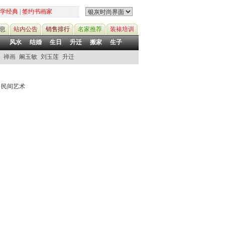
学经典
|
签约书画家
息
站内公告
销售排行
名家推荐
装裱培训
风水
结婚
生日
升迁
搬家
生子
禅画
阚玉敏
刘玉莲
升迁
|
民间艺术