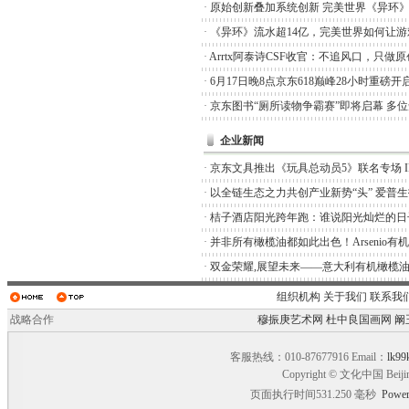
·
原始创新叠加系统创新 完美世界《异环
·
《异环》流水超14亿，完美世界如何让游
·
Arrtx阿泰诗CSF收官：不追风口，只做
·
6月17日晚8点京东618巅峰28小时重磅开
·
京东图书“厕所读物争霸赛”即将启幕 多
企业新闻
·
京东文具推出《玩具总动员5》联名专场 I
·
以全链生态之力共创产业新势“头” 爱普
·
桔子酒店阳光跨年跑：谁说阳光灿烂的日
·
并非所有橄榄油都如此出色！Arsenio有
·
双金荣耀,展望未来——意大利有机橄榄油品
组织机构
关于我们
联系我
战略合作
穆振庚艺术网
杜中良国画网
阚
客服热线：010-87677916 Email：
lk99
Copyright © 文化中国 Beiji
页面执行时间531.250 毫秒
Power