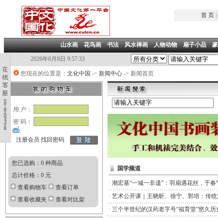
首 页
|
山水画
|
花鸟画
|
书法
|
风水禅画
|
人物动物
|
扇子小品
|
篆
2026年8月8日 9:57:34
您现在的位置是：
文化中国
->
新闻中心
-> 新闻首页
用 户：
密 码：
注册会员
找回密码
您已选购：0 种商品
国学频道
总计价格：0 元
·
潮宏基“一城一非遗”：羽扇遇花丝，于春
查看购物车
查看订单
·
艺术公开课｜王晓昕、徐宁、郭培：传统
查看收藏夹
查看对比架
·
三个半世纪的汉药老字号“福育堂”悠久历