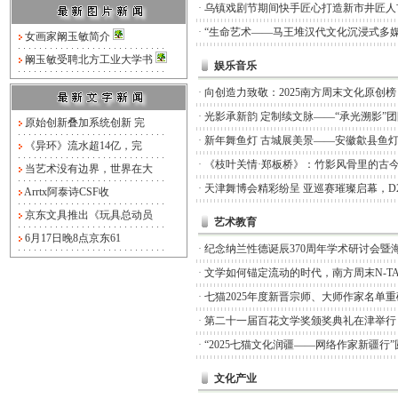
·
乌镇戏剧节期间快手匠心打造新市井匠人
·
“生命艺术——马王堆汉代文化沉浸式多媒
女画家阚玉敏简介
阚玉敏受聘北方工业大学书
娱乐音乐
·
向创造力致敬：2025南方周末文化原创
·
光影承新韵 定制续文脉——“承光溯影”
原始创新叠加系统创新 完
·
新年舞鱼灯 古城展美景——安徽歙县鱼
《异环》流水超14亿，完
·
《枝叶关情·郑板桥》：竹影风骨里的古
当艺术没有边界，世界在大
·
天津舞博会精彩纷呈 亚巡赛璀璨启幕，D
Arrtx阿泰诗CSF收
京东文具推出《玩具总动员
艺术教育
6月17日晚8点京东61
·
纪念纳兰性德诞辰370周年学术研讨会暨
·
文学如何锚定流动的时代，南方周末N-TA
·
七猫2025年度新晋宗师、大师作家名单
·
第二十一届百花文学奖颁奖典礼在津举行
·
“2025七猫文化润疆——网络作家新疆行
文化产业