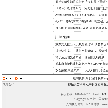
·
原始创新叠加系统创新 完美世界《异环
·
《异环》流水超14亿，完美世界如何让游
·
Arrtx阿泰诗CSF收官：不追风口，只做
·
6月17日晚8点京东618巅峰28小时重磅开
·
京东图书“厕所读物争霸赛”即将启幕 多
企业新闻
·
京东文具推出《玩具总动员5》联名专场 I
·
以全链生态之力共创产业新势“头” 爱普
·
桔子酒店阳光跨年跑：谁说阳光灿烂的日
·
并非所有橄榄油都如此出色！Arsenio有
·
双金荣耀,展望未来——意大利有机橄榄油品
组织机构
关于我们
联系我
战略合作
穆振庚艺术网
杜中良国画网
阚
客服热线：010-87677916 Email：
lk99
Copyright © 文化中国 Beiji
页面执行时间156.250 毫秒
Power