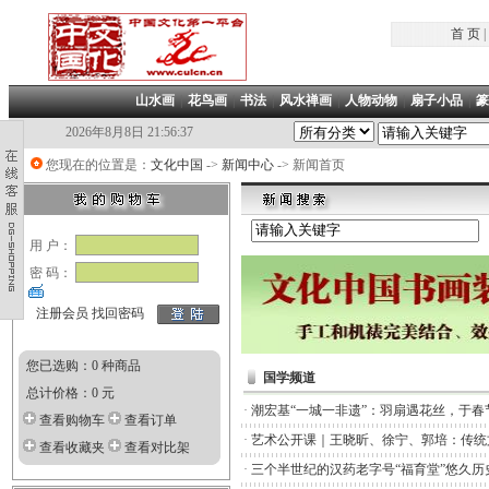
首 页
|
山水画
|
花鸟画
|
书法
|
风水禅画
|
人物动物
|
扇子小品
|
篆
2026年8月8日 21:56:37
您现在的位置是：
文化中国
->
新闻中心
-> 新闻首页
用 户：
密 码：
注册会员
找回密码
您已选购：0 种商品
国学频道
总计价格：0 元
·
潮宏基“一城一非遗”：羽扇遇花丝，于春
查看购物车
查看订单
·
艺术公开课｜王晓昕、徐宁、郭培：传统
查看收藏夹
查看对比架
·
三个半世纪的汉药老字号“福育堂”悠久历