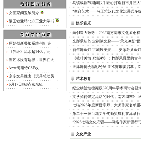
·
乌镇戏剧节期间快手匠心打造新市井匠人
·
“生命艺术——马王堆汉代文化沉浸式多媒
女画家阚玉敏简介
阚玉敏受聘北方工业大学书
娱乐音乐
·
向创造力致敬：2025南方周末文化原创
·
光影承新韵 定制续文脉——“承光溯影”
原始创新叠加系统创新 完
·
新年舞鱼灯 古城展美景——安徽歙县鱼
《异环》流水超14亿，完
·
《枝叶关情·郑板桥》：竹影风骨里的古
当艺术没有边界，世界在大
·
天津舞博会精彩纷呈 亚巡赛璀璨启幕，D
Arrtx阿泰诗CSF收
京东文具推出《玩具总动员
艺术教育
6月17日晚8点京东61
·
纪念纳兰性德诞辰370周年学术研讨会暨
·
文学如何锚定流动的时代，南方周末N-TA
·
七猫2025年度新晋宗师、大师作家名单
·
第二十一届百花文学奖颁奖典礼在津举行
·
“2025七猫文化润疆——网络作家新疆行
文化产业