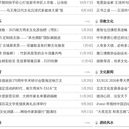
节期间快手匠心打造新市井匠人市集，让传统
10月17日
·
笔墨架金桥 王清州
术——马王堆汉代文化沉浸式多媒体大展”策
8月18日
·
正书之道——王清州书
乐
宗教文化
致敬：2025南方周末文化原创榜（湾区）
1月26日
·
雍智仓活佛世系述略
韵 定制续文脉——“承光溯影”团队赋能皮
1月20日
·
中华唐密心密总持法
灯 古城展美景——安徽歙县鱼灯舞文化焕发
1月4日
·
人有多大德，必有多
情·郑板桥》：竹影风骨里的古今清廉共鸣
11月19日
·
雅江佛教协会副会长
会精彩纷呈 亚巡赛璀璨启幕，D2D街舞
11月4日
·
拯救母语，传承文化
育
文化新闻
性德诞辰370周年学术研讨会暨海淀纳兰文
1月29日
·
XUEGE 2026冬
定流动的时代，南方周末N-TALK“文
1月29日
·
北京文化发展基金会
25年度新晋宗师、大师作家名单重磅揭晓
11月28日
·
德润心田、法安天下
届百花文学奖颁奖典礼在津举行
9月28日
·
d'strict 帝视特中
七猫文化润疆——网络作家新疆行”圆满结
9月15日
·
“大美宜宾 和美五粮”
业
易经风水