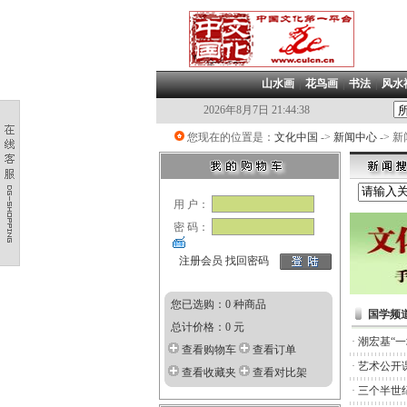
山水画
|
花鸟画
|
书法
|
风水
2026年8月7日 21:44:38
您现在的位置是：
文化中国
->
新闻中心
-> 
用 户：
密 码：
注册会员
找回密码
您已选购：0 种商品
国学频
总计价格：0 元
·
潮宏基“
查看购物车
查看订单
·
艺术公开
查看收藏夹
查看对比架
·
三个半世