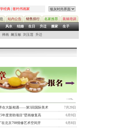
学经典
|
签约书画家
息
站内公告
销售排行
名家推荐
装裱培训
风水
结婚
生日
升迁
搬家
生子
禅画
阚玉敏
刘玉莲
升迁
界在大阪相遇——第5回国际美术
7月29日
25年度资助项目“壁画修复高
6月9日
”在北京798情修艺术空间开
6月8日