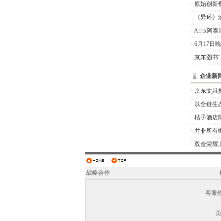
·
原始创新
·
《异环》
·
Arrtx
·
6月17日
·
京东图书
企业新
·
京东文具推
·
以全链生
·
桔子酒店
·
并非所有橄
·
双金荣耀
战略合作
客服热线
页