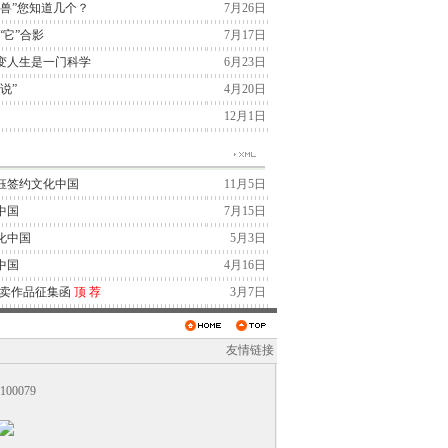
兽”您知道几个？
7月26日
“它”合影
7月17日
变人生是一门科学
6月23日
说”
4月20日
12月1日
钰签约文化中国
11月5日
中国
7月15日
化中国
5月3日
中国
4月16日
拍卖作品征集函
顶
荐
3月7日
友情链接
0079