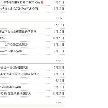
与比利时前首相莱特姆中欧文化会
荐
5月20日
法展在北京798情修艺术空间
3月17日
12月5日
王金珂玄雷上师应邀访问泰国
1月15日
大福
10月26日
——白玛欧珠活佛简介
8月14日
——白玛欧珠活佛
7月10日
季大秀邂逅中国·温州园博园
5月22日
“英文阅读指导师公益培训计划”
4月16日
4月9日
国启动全新巡展IP战略
9月15日
2024年度五粮液杯摄影大
11月27日