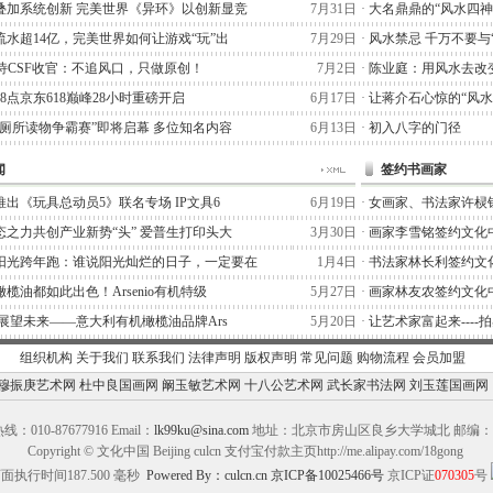
叠加系统创新 完美世界《异环》以创新显竞
7月31日
·
大名鼎鼎的“风水四神
流水超14亿，完美世界如何让游戏“玩”出
7月29日
·
风水禁忌 千万不要与
阿泰诗CSF收官：不追风口，只做原创！
7月2日
·
陈业庭：用风水去改
晚8点京东618巅峰28小时重磅开启
6月17日
·
让蒋介石心惊的“风水
“厕所读物争霸赛”即将启幕 多位知名内容
6月13日
·
初入八字的门径
闻
签约书画家
出《玩具总动员5》联名专场 IP文具6
6月19日
·
女画家、书法家许棂
态之力共创产业新势“头” 爱普生打印头大
3月30日
·
画家李雪铭签约文化
阳光跨年跑：谁说阳光灿烂的日子，一定要在
1月4日
·
书法家林长利签约文
榄油都如此出色！Arsenio有机特级
5月27日
·
画家林友农签约文化
,展望未来——意大利有机橄榄油品牌Ars
5月20日
·
让艺术家富起来----
组织机构
关于我们
联系我们
法律声明
版权声明
常见问题
购物流程
会员加盟
穆振庚艺术网
杜中良国画网
阚玉敏艺术网
十八公艺术网
武长家书法网
刘玉莲国画网
：010-87677916 Email：
lk99ku@sina.com
地址：北京市房山区良乡大学城北 邮编：10
Copyright © 文化中国 Beijing culcn 支付宝付款主页http://me.alipay.com/18gong
面执行时间187.500 毫秒
Powered By：culcn.cn
京ICP备10025466号
京ICP证
070305
号