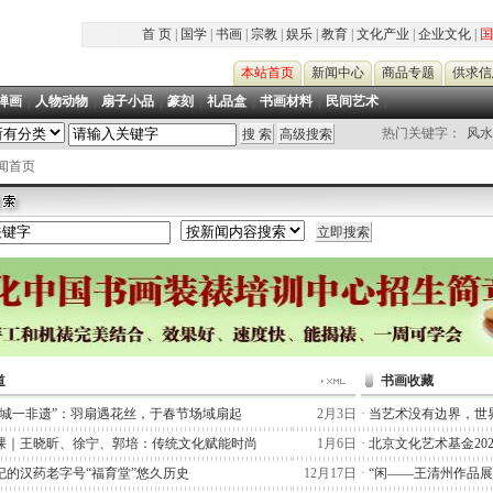
首 页
|
国学
|
书画
|
宗教
|
娱乐
|
教育
|
文化产业
|
企业文化
|
国
本站首页
新闻中心
商品专题
供求信
禅画
|
人物动物
|
扇子小品
|
篆刻
|
礼品盒
|
书画材料
|
民间艺术
|
热门关键字：
风水
新闻首页
道
书画收藏
一城一非遗”：羽扇遇花丝，于春节场域扇起
2月3日
·
当艺术没有边界，世
课｜王晓昕、徐宁、郭培：传统文化赋能时尚
1月6日
·
北京文化艺术基金20
纪的汉药老字号“福育堂”悠久历史
12月17日
·
“闲——王清州作品展