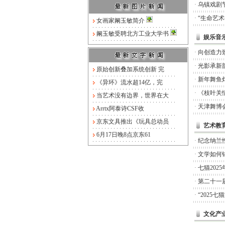
·
乌镇戏剧
·
“生命艺
女画家阚玉敏简介
阚玉敏受聘北方工业大学书
娱乐音
·
向创造力
·
光影承新
原始创新叠加系统创新 完
·
新年舞鱼
《异环》流水超14亿，完
·
《枝叶关
当艺术没有边界，世界在大
·
天津舞博
Arrtx阿泰诗CSF收
京东文具推出《玩具总动员
艺术教
6月17日晚8点京东61
·
纪念纳兰
·
文学如何锚
·
七猫20
·
第二十一
·
“2025
文化产