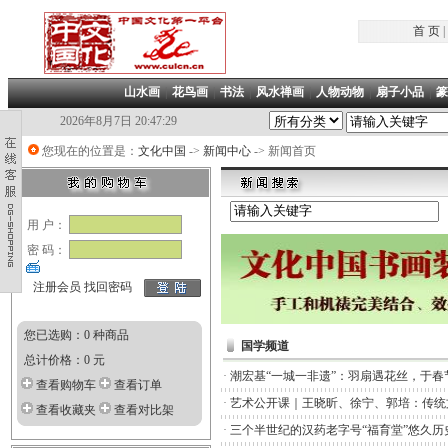
首 页
|
山水画
|
花鸟画
|
书法
|
风水禅画
|
人物动物
|
扇子小品
|
篆
2026年8月7日 20:47:29
您现在的位置是：
文化中国
->
新闻中心
-> 新闻首页
用 户：
密 码：
注册会员
找回密码
您已选购：0 种商品
国学频道
总计价格：0 元
·
潮宏基“一城一非遗”：羽扇遇花丝，于春
查看购物车
查看订单
·
艺术公开课｜王晓昕、徐宁、郭培：传统
查看收藏夹
查看对比架
·
三个半世纪的汉药老字号“福育堂”悠久历