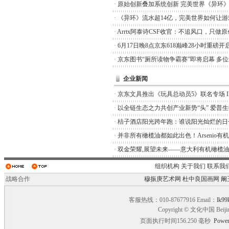
·
原始创新叠加系统创新 完美世界《异环
·
《异环》流水超14亿，完美世界如何让游
·
Arrtx阿泰诗CSF收官：不追风口，只做
·
6月17日晚8点京东618巅峰28小时重磅开
·
京东图书“厕所读物争霸赛”即将启幕 多
企业新闻
·
京东文具推出《玩具总动员5》联名专场 I
·
以全链生态之力共创产业新势“头” 爱普
·
桔子酒店阳光跨年跑：谁说阳光灿烂的日
·
并非所有橄榄油都如此出色！Arsenio有
·
双金荣耀,展望未来——意大利有机橄榄油品
组织机构
关于我们
联系我
战略合作
穆振庚艺术网
杜中良国画网
阚
客服热线：010-87677916 Email：
lk99
Copyright © 文化中国 Beiji
页面执行时间156.250 毫秒
Power