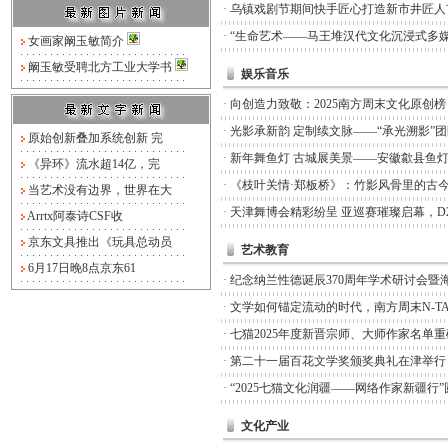
·
乌镇戏剧节期间快手匠心打造新市井匠人
·
“生命艺术——马王堆汉代文化沉浸式多媒
女画家阚玉敏简介
阚玉敏受聘北方工业大学书
娱乐音乐
·
向创造力致敬：2025南方周末文化原创
·
光影承新韵 定制续文脉——“承光溯影”
原始创新叠加系统创新 完
·
新年舞鱼灯 古城展美景——安徽歙县鱼
《异环》流水超14亿，完
·
《枝叶关情·郑板桥》：竹影风骨里的古
当艺术没有边界，世界在大
·
天津舞博会精彩纷呈 亚巡赛璀璨启幕，D
Arrtx阿泰诗CSF收
京东文具推出《玩具总动员
艺术教育
6月17日晚8点京东61
·
纪念纳兰性德诞辰370周年学术研讨会暨
·
文学如何锚定流动的时代，南方周末N-TA
·
七猫2025年度新晋宗师、大师作家名单
·
第二十一届百花文学奖颁奖典礼在津举行
·
“2025七猫文化润疆——网络作家新疆行
文化产业