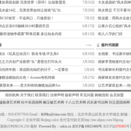
叠加系统创新 完美世界《异环》以创新显竞
7月31日
·
大名鼎鼎的“风水四神
流水超14亿，完美世界如何让游戏“玩”出
7月29日
·
风水禁忌 千万不要与
阿泰诗CSF收官：不追风口，只做原创！
7月2日
·
陈业庭：用风水去改
晚8点京东618巅峰28小时重磅开启
6月17日
·
让蒋介石心惊的“风水
“厕所读物争霸赛”即将启幕 多位知名内容
6月13日
·
初入八字的门径
闻
签约书画家
出《玩具总动员5》联名专场 IP文具6
6月19日
·
女画家、书法家许棂
态之力共创产业新势“头” 爱普生打印头大
3月30日
·
画家李雪铭签约文化
阳光跨年跑：谁说阳光灿烂的日子，一定要在
1月4日
·
书法家林长利签约文
榄油都如此出色！Arsenio有机特级
5月27日
·
画家林友农签约文化
,展望未来——意大利有机橄榄油品牌Ars
5月20日
·
让艺术家富起来----
组织机构
关于我们
联系我们
法律声明
版权声明
常见问题
购物流程
会员加盟
穆振庚艺术网
杜中良国画网
阚玉敏艺术网
十八公艺术网
武长家书法网
刘玉莲国画网
：010-87677916 Email：
lk99ku@sina.com
地址：北京市房山区良乡大学城北 邮编：10
Copyright © 文化中国 Beijing culcn 支付宝付款主页http://me.alipay.com/18gong
面执行时间156.250 毫秒
Powered By：culcn.cn
京ICP备10025466号
京ICP证
070305
号