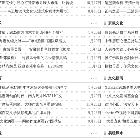
节期间快手匠心打造新市井匠人市集，让传统
10月17日
·
笔墨架金桥 王清州
术——马王堆汉代文化沉浸式多媒体大展”策
8月18日
·
正书之道——王清州书
乐
宗教文化
致敬：2025南方周末文化原创榜（湾区）
1月26日
·
雍智仓活佛世系述略
韵 定制续文脉——“承光溯影”团队赋能皮
1月20日
·
中华唐密心密总持法
灯 古城展美景——安徽歙县鱼灯舞文化焕发
1月4日
·
人有多大德，必有多
情·郑板桥》：竹影风骨里的古今清廉共鸣
11月19日
·
雅江佛教协会副会长
会精彩纷呈 亚巡赛璀璨启幕，D2D街舞
11月4日
·
拯救母语，传承文化
育
文化新闻
性德诞辰370周年学术研讨会暨海淀纳兰文
1月29日
·
XUEGE 2026冬
定流动的时代，南方周末N-TALK“文
1月29日
·
北京文化发展基金会
25年度新晋宗师、大师作家名单重磅揭晓
11月28日
·
德润心田、法安天下
届百花文学奖颁奖典礼在津举行
9月28日
·
d'strict 帝视特中
七猫文化润疆——网络作家新疆行”圆满结
9月15日
·
“大美宜宾 和美五粮”
业
易经风水