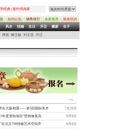
学经典
|
签约书画家
息
站内公告
销售排行
名家推荐
装裱培训
风水
结婚
生日
升迁
搬家
生子
禅画
阚玉敏
刘玉莲
升迁
界在大阪相遇——第5回国际美术
7月29日
25年度资助项目“壁画修复高
6月9日
”在北京798情修艺术空间开
6月8日