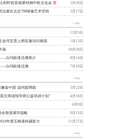
与比利时前首相莱特姆中欧文化会
荐
5月20日
法展在北京798情修艺术空间
3月17日
12月5日
王金珂玄雷上师应邀访问泰国
1月15日
大福
10月26日
——白玛欧珠活佛简介
8月14日
——白玛欧珠活佛
7月10日
季大秀邂逅中国·温州园博园
5月22日
“英文阅读指导师公益培训计划”
4月16日
4月9日
国启动全新巡展IP战略
9月15日
2024年度五粮液杯摄影大
11月27日