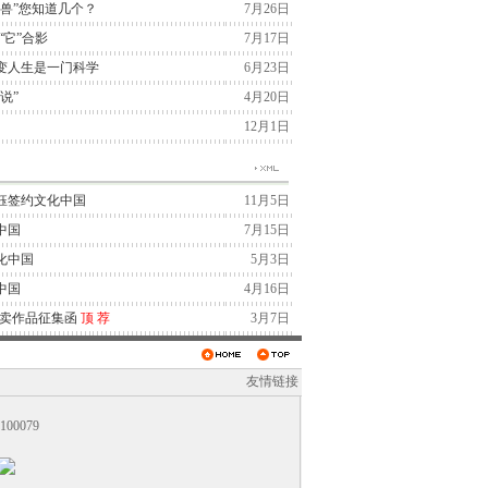
兽”您知道几个？
7月26日
“它”合影
7月17日
变人生是一门科学
6月23日
说”
4月20日
12月1日
钰签约文化中国
11月5日
中国
7月15日
化中国
5月3日
中国
4月16日
拍卖作品征集函
顶
荐
3月7日
友情链接
0079