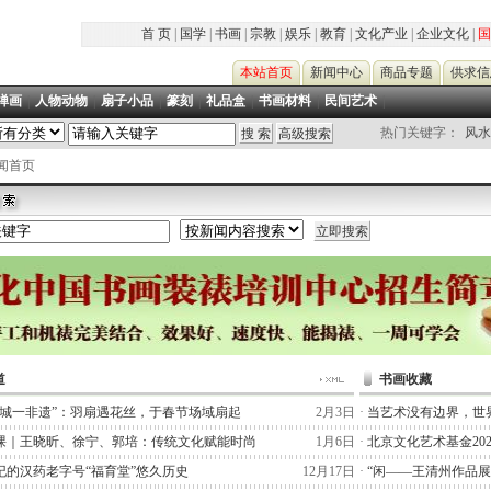
首 页
|
国学
|
书画
|
宗教
|
娱乐
|
教育
|
文化产业
|
企业文化
|
国
本站首页
新闻中心
商品专题
供求信
禅画
|
人物动物
|
扇子小品
|
篆刻
|
礼品盒
|
书画材料
|
民间艺术
|
热门关键字：
风水
新闻首页
道
书画收藏
一城一非遗”：羽扇遇花丝，于春节场域扇起
2月3日
·
当艺术没有边界，世
课｜王晓昕、徐宁、郭培：传统文化赋能时尚
1月6日
·
北京文化艺术基金20
纪的汉药老字号“福育堂”悠久历史
12月17日
·
“闲——王清州作品展