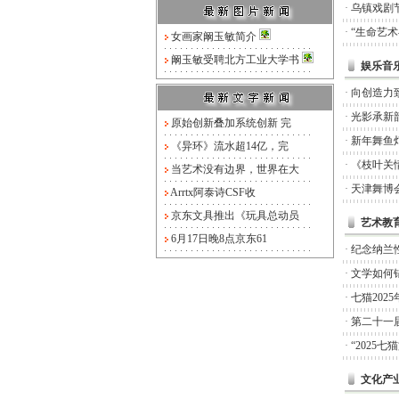
·
乌镇戏剧
·
“生命艺
女画家阚玉敏简介
阚玉敏受聘北方工业大学书
娱乐音
·
向创造力
·
光影承新
原始创新叠加系统创新 完
·
新年舞鱼
《异环》流水超14亿，完
·
《枝叶关
当艺术没有边界，世界在大
·
天津舞博
Arrtx阿泰诗CSF收
京东文具推出《玩具总动员
艺术教
6月17日晚8点京东61
·
纪念纳兰
·
文学如何锚
·
七猫20
·
第二十一
·
“2025
文化产