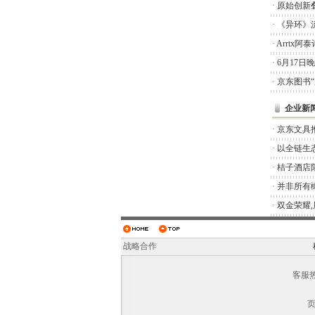
·
原始创新
·
《异环》
·
Arrtx
·
6月17日
·
京东图书
企业新
·
京东文具推
·
以全链生
·
桔子酒店
·
并非所有橄
·
双金荣耀
战略合作
客服热线
页