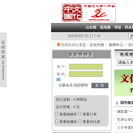
山水画
|
花鸟画
|
书法
|
风水
2026年8月7日 11:7:36
您现在的位置是：
文化中国
->
新闻中心
-> 
用 户：
密 码：
注册会员
找回密码
您已选购：0 种商品
国学频
总计价格：0 元
·
潮宏基“
查看购物车
查看订单
·
艺术公开
查看收藏夹
查看对比架
·
三个半世