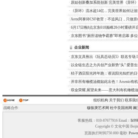
·
原始创新叠加系统创新 完美世界《异环
·
《异环》流水超14亿，完美世界如何让游
·
Arrtx阿泰诗CSF收官：不追风口，只做
·
6月17日晚8点京东618巅峰28小时重磅开
·
京东图书“厕所读物争霸赛”即将启幕 多
企业新闻
·
京东文具推出《玩具总动员5》联名专场 I
·
以全链生态之力共创产业新势“头” 爱普
·
桔子酒店阳光跨年跑：谁说阳光灿烂的日
·
并非所有橄榄油都如此出色！Arsenio有
·
双金荣耀,展望未来——意大利有机橄榄油品
组织机构
关于我们
联系我
战略合作
穆振庚艺术网
杜中良国画网
阚
客服热线：010-87677916 Email：
lk99
Copyright © 文化中国 Beiji
页面执行时间750.000 毫秒
Power