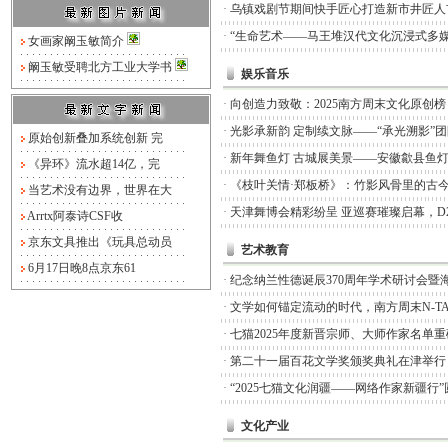
·
乌镇戏剧节期间快手匠心打造新市井匠人
·
“生命艺术——马王堆汉代文化沉浸式多媒
女画家阚玉敏简介
阚玉敏受聘北方工业大学书
娱乐音乐
·
向创造力致敬：2025南方周末文化原创
·
光影承新韵 定制续文脉——“承光溯影”
原始创新叠加系统创新 完
·
新年舞鱼灯 古城展美景——安徽歙县鱼
《异环》流水超14亿，完
·
《枝叶关情·郑板桥》：竹影风骨里的古
当艺术没有边界，世界在大
·
天津舞博会精彩纷呈 亚巡赛璀璨启幕，D
Arrtx阿泰诗CSF收
京东文具推出《玩具总动员
艺术教育
6月17日晚8点京东61
·
纪念纳兰性德诞辰370周年学术研讨会暨
·
文学如何锚定流动的时代，南方周末N-TA
·
七猫2025年度新晋宗师、大师作家名单
·
第二十一届百花文学奖颁奖典礼在津举行
·
“2025七猫文化润疆——网络作家新疆行
文化产业