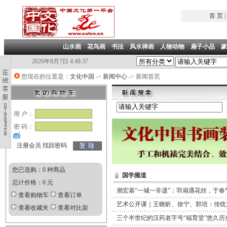
首 页
|
山水画
|
花鸟画
|
书法
|
风水禅画
|
人物动物
|
扇子小品
|
篆
2026年8月7日 4:48:38
您现在的位置是：
文化中国
->
新闻中心
-> 新闻首页
用 户：
密 码：
注册会员
找回密码
您已选购：0 种商品
国学频道
总计价格：0 元
·
潮宏基“一城一非遗”：羽扇遇花丝，于春
查看购物车
查看订单
·
艺术公开课｜王晓昕、徐宁、郭培：传统
查看收藏夹
查看对比架
·
三个半世纪的汉药老字号“福育堂”悠久历