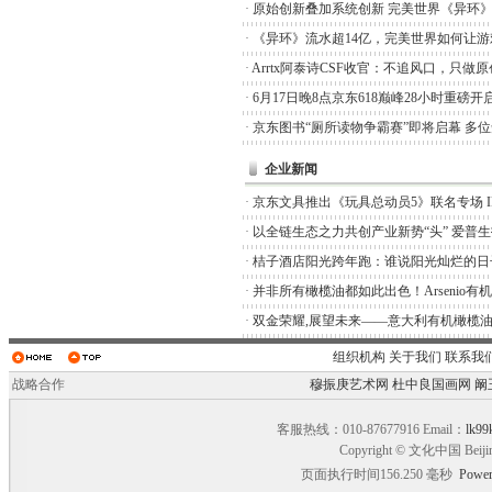
·
原始创新叠加系统创新 完美世界《异环
·
《异环》流水超14亿，完美世界如何让游
·
Arrtx阿泰诗CSF收官：不追风口，只做
·
6月17日晚8点京东618巅峰28小时重磅开
·
京东图书“厕所读物争霸赛”即将启幕 多
企业新闻
·
京东文具推出《玩具总动员5》联名专场 I
·
以全链生态之力共创产业新势“头” 爱普
·
桔子酒店阳光跨年跑：谁说阳光灿烂的日
·
并非所有橄榄油都如此出色！Arsenio有
·
双金荣耀,展望未来——意大利有机橄榄油品
组织机构
关于我们
联系我
战略合作
穆振庚艺术网
杜中良国画网
阚
客服热线：010-87677916 Email：
lk99
Copyright © 文化中国 Beiji
页面执行时间156.250 毫秒
Power