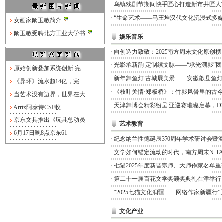
·
乌镇戏剧节期间快手匠心打造新市井匠人
·
“生命艺术——马王堆汉代文化沉浸式多媒
女画家阚玉敏简介
阚玉敏受聘北方工业大学书
娱乐音乐
·
向创造力致敬：2025南方周末文化原创
·
光影承新韵 定制续文脉——“承光溯影”
原始创新叠加系统创新 完
·
新年舞鱼灯 古城展美景——安徽歙县鱼
《异环》流水超14亿，完
·
《枝叶关情·郑板桥》：竹影风骨里的古
当艺术没有边界，世界在大
·
天津舞博会精彩纷呈 亚巡赛璀璨启幕，D
Arrtx阿泰诗CSF收
京东文具推出《玩具总动员
艺术教育
6月17日晚8点京东61
·
纪念纳兰性德诞辰370周年学术研讨会暨
·
文学如何锚定流动的时代，南方周末N-TA
·
七猫2025年度新晋宗师、大师作家名单
·
第二十一届百花文学奖颁奖典礼在津举行
·
“2025七猫文化润疆——网络作家新疆行
文化产业