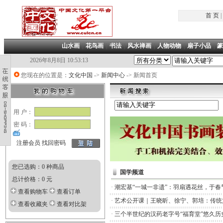
首 页
|
山水画
|
花鸟画
|
书法
|
风水禅画
|
人物动物
|
扇子小品
|
篆
2026年8月8日 10:53:13
您现在的位置是：
文化中国
->
新闻中心
-> 新闻首页
用 户：
密 码：
注册会员
找回密码
您已选购：0 种商品
国学频道
总计价格：0 元
·
潮宏基“一城一非遗”：羽扇遇花丝，于春
查看购物车
查看订单
·
艺术公开课｜王晓昕、徐宁、郭培：传统
查看收藏夹
查看对比架
·
三个半世纪的汉药老字号“福育堂”悠久历