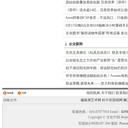
·
原始创新叠加系统创新 完美世界《异环
·
《异环》流水超14亿，完美世界如何让游
·
Arrtx阿泰诗CSF收官：不追风口，只做
·
6月17日晚8点京东618巅峰28小时重磅开
·
京东图书“厕所读物争霸赛”即将启幕 多
企业新闻
·
京东文具推出《玩具总动员5》联名专场 I
·
以全链生态之力共创产业新势“头” 爱普
·
桔子酒店阳光跨年跑：谁说阳光灿烂的日
·
并非所有橄榄油都如此出色！Arsenio有
·
双金荣耀,展望未来——意大利有机橄榄油品
组织机构
关于我们
联系我
战略合作
穆振庚艺术网
杜中良国画网
阚
客服热线：010-87677916 Email：
lk99
Copyright © 文化中国 Beiji
页面执行时间187.500 毫秒
Power