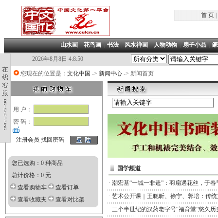
首 页
|
山水画
|
花鸟画
|
书法
|
风水禅画
|
人物动物
|
扇子小品
|
篆
2026年8月8日 4:8:51
您现在的位置是：
文化中国
->
新闻中心
-> 新闻首页
用 户：
密 码：
注册会员
找回密码
您已选购：0 种商品
国学频道
总计价格：0 元
·
潮宏基“一城一非遗”：羽扇遇花丝，于春
查看购物车
查看订单
·
艺术公开课｜王晓昕、徐宁、郭培：传统
查看收藏夹
查看对比架
·
三个半世纪的汉药老字号“福育堂”悠久历