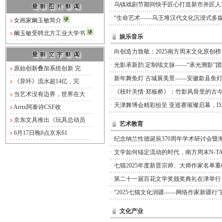
·
乌镇戏剧节期间快手匠心打造新市井匠人
·
“生命艺术——马王堆汉代文化沉浸式多媒
女画家阚玉敏简介
阚玉敏受聘北方工业大学书
娱乐音乐
·
向创造力致敬：2025南方周末文化原创
·
光影承新韵 定制续文脉——“承光溯影”
原始创新叠加系统创新 完
·
新年舞鱼灯 古城展美景——安徽歙县鱼
《异环》流水超14亿，完
·
《枝叶关情·郑板桥》：竹影风骨里的古
当艺术没有边界，世界在大
·
天津舞博会精彩纷呈 亚巡赛璀璨启幕，D
Arrtx阿泰诗CSF收
京东文具推出《玩具总动员
艺术教育
6月17日晚8点京东61
·
纪念纳兰性德诞辰370周年学术研讨会暨
·
文学如何锚定流动的时代，南方周末N-TA
·
七猫2025年度新晋宗师、大师作家名单
·
第二十一届百花文学奖颁奖典礼在津举行
·
“2025七猫文化润疆——网络作家新疆行
文化产业