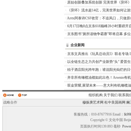
·
原始创新叠加系统创新 完美世界《异环
·
《异环》流水超14亿，完美世界如何让游
·
Arrtx阿泰诗CSF收官：不追风口，只做
·
6月17日晚8点京东618巅峰28小时重磅开
·
京东图书“厕所读物争霸赛”即将启幕 多
企业新闻
·
京东文具推出《玩具总动员5》联名专场 I
·
以全链生态之力共创产业新势“头” 爱普
·
桔子酒店阳光跨年跑：谁说阳光灿烂的日
·
并非所有橄榄油都如此出色！Arsenio有
·
双金荣耀,展望未来——意大利有机橄榄油品
组织机构
关于我们
联系我
战略合作
穆振庚艺术网
杜中良国画网
阚
客服热线：010-87677916 Email：
lk99
Copyright © 文化中国 Beiji
页面执行时间139.893 毫秒
Power