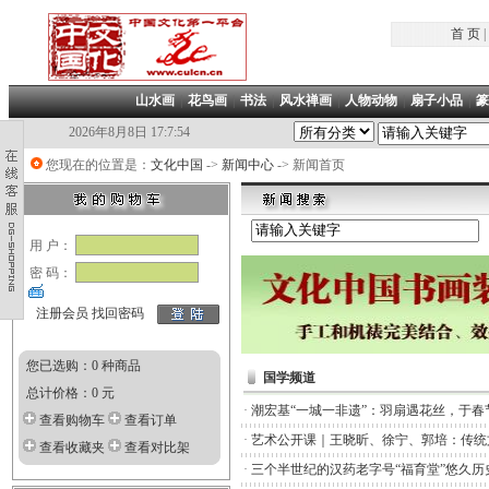
首 页
|
山水画
|
花鸟画
|
书法
|
风水禅画
|
人物动物
|
扇子小品
|
篆
2026年8月8日 17:7:54
您现在的位置是：
文化中国
->
新闻中心
-> 新闻首页
用 户：
密 码：
注册会员
找回密码
您已选购：0 种商品
国学频道
总计价格：0 元
·
潮宏基“一城一非遗”：羽扇遇花丝，于春
查看购物车
查看订单
·
艺术公开课｜王晓昕、徐宁、郭培：传统
查看收藏夹
查看对比架
·
三个半世纪的汉药老字号“福育堂”悠久历