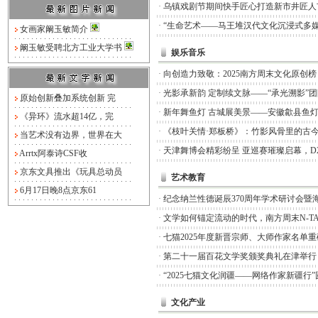
·
乌镇戏剧节期间快手匠心打造新市井匠人
·
“生命艺术——马王堆汉代文化沉浸式多媒
女画家阚玉敏简介
阚玉敏受聘北方工业大学书
娱乐音乐
·
向创造力致敬：2025南方周末文化原创
·
光影承新韵 定制续文脉——“承光溯影”
原始创新叠加系统创新 完
·
新年舞鱼灯 古城展美景——安徽歙县鱼
《异环》流水超14亿，完
·
《枝叶关情·郑板桥》：竹影风骨里的古
当艺术没有边界，世界在大
·
天津舞博会精彩纷呈 亚巡赛璀璨启幕，D
Arrtx阿泰诗CSF收
京东文具推出《玩具总动员
艺术教育
6月17日晚8点京东61
·
纪念纳兰性德诞辰370周年学术研讨会暨
·
文学如何锚定流动的时代，南方周末N-TA
·
七猫2025年度新晋宗师、大师作家名单
·
第二十一届百花文学奖颁奖典礼在津举行
·
“2025七猫文化润疆——网络作家新疆行
文化产业