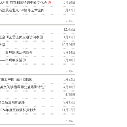
与比利时前首相莱特姆中欧文化会
荐
5月20日
法展在北京798情修艺术空间
3月17日
12月5日
王金珂玄雷上师应邀访问泰国
1月15日
大福
10月26日
——白玛欧珠活佛简介
8月14日
——白玛欧珠活佛
7月10日
季大秀邂逅中国·温州园博园
5月22日
“英文阅读指导师公益培训计划”
4月16日
4月9日
国启动全新巡展IP战略
9月15日
2024年度五粮液杯摄影大
11月27日