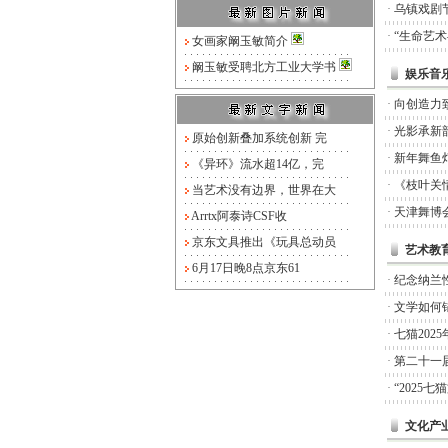
·
乌镇戏剧
·
“生命艺
女画家阚玉敏简介
阚玉敏受聘北方工业大学书
娱乐音
·
向创造力
·
光影承新
原始创新叠加系统创新 完
·
新年舞鱼
《异环》流水超14亿，完
·
《枝叶关
当艺术没有边界，世界在大
·
天津舞博
Arrtx阿泰诗CSF收
京东文具推出《玩具总动员
艺术教
6月17日晚8点京东61
·
纪念纳兰
·
文学如何锚
·
七猫20
·
第二十一
·
“2025
文化产