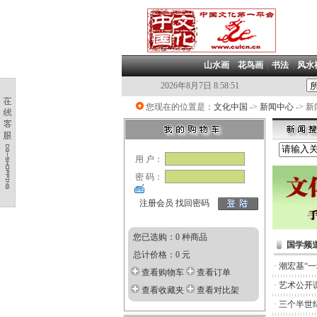
山水画
|
花鸟画
|
书法
|
风水
2026年8月7日 8:58:51
您现在的位置是：
文化中国
->
新闻中心
-> 
用 户：
密 码：
注册会员
找回密码
您已选购：0 种商品
国学频
总计价格：0 元
·
潮宏基“
查看购物车
查看订单
·
艺术公开
查看收藏夹
查看对比架
·
三个半世