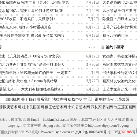
叠加系统创新 完美世界《异环》以创新显竞
7月31日
·
大名鼎鼎的“风水四神
流水超14亿，完美世界如何让游戏“玩”出
7月29日
·
风水禁忌 千万不要与
阿泰诗CSF收官：不追风口，只做原创！
7月2日
·
陈业庭：用风水去改
晚8点京东618巅峰28小时重磅开启
6月17日
·
让蒋介石心惊的“风水
“厕所读物争霸赛”即将启幕 多位知名内容
6月13日
·
初入八字的门径
闻
签约书画家
出《玩具总动员5》联名专场 IP文具6
6月19日
·
女画家、书法家许棂
态之力共创产业新势“头” 爱普生打印头大
3月30日
·
画家李雪铭签约文化
阳光跨年跑：谁说阳光灿烂的日子，一定要在
1月4日
·
书法家林长利签约文
榄油都如此出色！Arsenio有机特级
5月27日
·
画家林友农签约文化
,展望未来——意大利有机橄榄油品牌Ars
5月20日
·
让艺术家富起来----
组织机构
关于我们
联系我们
法律声明
版权声明
常见问题
购物流程
会员加盟
穆振庚艺术网
杜中良国画网
阚玉敏艺术网
十八公艺术网
武长家书法网
刘玉莲国画网
：010-87677916 Email：
lk99ku@sina.com
地址：北京市房山区良乡大学城北 邮编：10
Copyright © 文化中国 Beijing culcn 支付宝付款主页http://me.alipay.com/18gong
面执行时间656.250 毫秒
Powered By：culcn.cn
京ICP备10025466号
京ICP证
070305
号