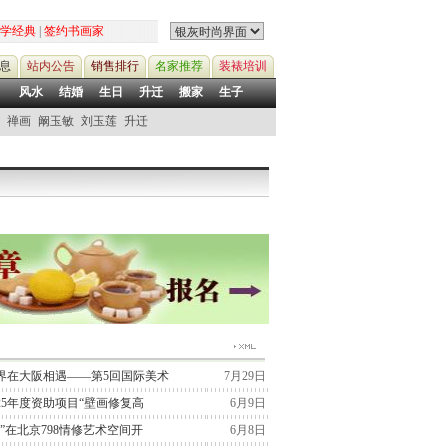
学经典
|
签约书画家
息
站内公告
销售排行
名家推荐
装裱培训
风水
结婚
生日
升迁
搬家
生子
禅画
阚玉敏
刘玉莲
升迁
界在大阪相遇——第5回国际美术
7月29日
25年度资助项目“壁画修复高
6月9日
”在北京798情修艺术空间开
6月8日