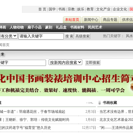
首 页
|
国学
|
书画
|
宗教
|
娱乐
|
教育
|
文化产业
|
企业文化
|
国
本站首页
新闻中心
商品专题
供求信
禅画
|
人物动物
|
扇子小品
|
篆刻
|
礼品盒
|
书画材料
|
民间艺术
|
热门关键字：
风水
新闻首页
道
书画收藏
一城一非遗”：羽扇遇花丝，于春节场域扇起
2月3日
·
当艺术没有边界，世
课｜王晓昕、徐宁、郭培：传统文化赋能时尚
1月6日
·
北京文化艺术基金20
纪的汉药老字号“福育堂”悠久历史
12月17日
·
“闲——王清州作品展