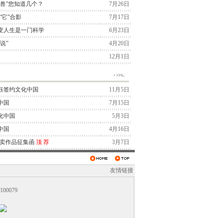
兽”您知道几个？
7月26日
“它”合影
7月17日
变人生是一门科学
6月23日
说”
4月20日
12月1日
钰签约文化中国
11月5日
中国
7月15日
化中国
5月3日
中国
4月16日
拍卖作品征集函
顶
荐
3月7日
友情链接
0079