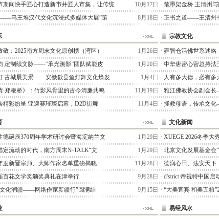
节期间快手匠心打造新市井匠人市集，让传统
10月17日
·
笔墨架金桥 王清州
术——马王堆汉代文化沉浸式多媒体大展”策
8月18日
·
正书之道——王清州书
乐
宗教文化
致敬：2025南方周末文化原创榜（湾区）
1月26日
·
雍智仓活佛世系述略
韵 定制续文脉——“承光溯影”团队赋能皮
1月20日
·
中华唐密心密总持法
灯 古城展美景——安徽歙县鱼灯舞文化焕发
1月4日
·
人有多大德，必有多
情·郑板桥》：竹影风骨里的古今清廉共鸣
11月19日
·
雅江佛教协会副会长
会精彩纷呈 亚巡赛璀璨启幕，D2D街舞
11月4日
·
拯救母语，传承文化
育
文化新闻
性德诞辰370周年学术研讨会暨海淀纳兰文
1月29日
·
XUEGE 2026冬
定流动的时代，南方周末N-TALK“文
1月29日
·
北京文化发展基金会
25年度新晋宗师、大师作家名单重磅揭晓
11月28日
·
德润心田、法安天下
届百花文学奖颁奖典礼在津举行
9月28日
·
d'strict 帝视特中
七猫文化润疆——网络作家新疆行”圆满结
9月15日
·
“大美宜宾 和美五粮”
业
易经风水