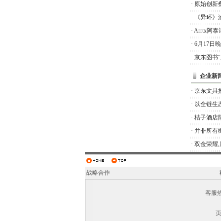
·
原始创新
·
《异环》
·
Arrtx
·
6月17日
·
京东图书
企业新
·
京东文具推
·
以全链生
·
桔子酒店
·
并非所有橄
·
双金荣耀
战略合作
客服热线
页