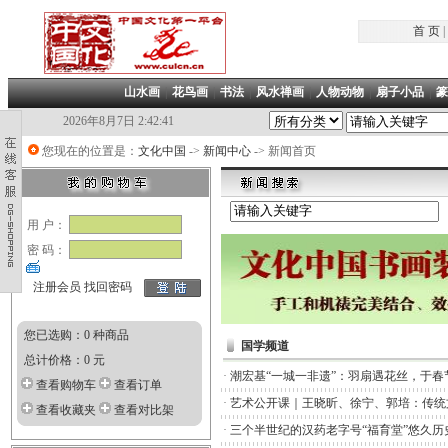
首 页
|
山水画
|
花鸟画
|
书法
|
风水禅画
|
人物动物
|
扇子小品
|
篆
2026年8月7日 2:42:41
您现在的位置是：
文化中国
->
新闻中心
-> 新闻首页
用 户：
密 码：
注册会员
找回密码
您已选购：0 种商品
国学频道
总计价格：0 元
·
潮宏基“一城一非遗”：羽扇遇花丝，于春
查看购物车
查看订单
·
艺术公开课｜王晓昕、徐宁、郭培：传统
查看收藏夹
查看对比架
·
三个半世纪的汉药老字号“福育堂”悠久历