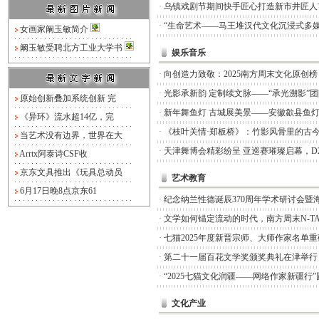
·
乌镇戏剧节期间快手匠心打造新市井匠人
·
“生命艺术——马王堆汉代文化沉浸式多媒
女画家阚玉敏简介
阚玉敏受聘北方工业大学书
娱乐音乐
·
向创造力致敬：2025南方周末文化原创
·
光影承新韵 定制续文脉——“承光溯影”
原始创新叠加系统创新 完
·
新年舞鱼灯 古城展美景——安徽歙县鱼
《异环》流水超14亿，完
·
《枝叶关情·郑板桥》：竹影风骨里的古
当艺术没有边界，世界在大
·
天津舞博会精彩纷呈 亚巡赛璀璨启幕，D
Arrtx阿泰诗CSF收
京东文具推出《玩具总动员
艺术教育
6月17日晚8点京东61
·
纪念纳兰性德诞辰370周年学术研讨会暨
·
文学如何锚定流动的时代，南方周末N-TA
·
七猫2025年度新晋宗师、大师作家名单
·
第二十一届百花文学奖颁奖典礼在津举行
·
“2025七猫文化润疆——网络作家新疆行
文化产业