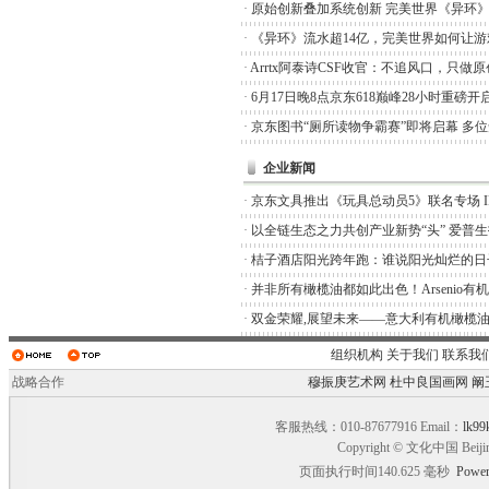
·
原始创新叠加系统创新 完美世界《异环
·
《异环》流水超14亿，完美世界如何让游
·
Arrtx阿泰诗CSF收官：不追风口，只做
·
6月17日晚8点京东618巅峰28小时重磅开
·
京东图书“厕所读物争霸赛”即将启幕 多
企业新闻
·
京东文具推出《玩具总动员5》联名专场 I
·
以全链生态之力共创产业新势“头” 爱普
·
桔子酒店阳光跨年跑：谁说阳光灿烂的日
·
并非所有橄榄油都如此出色！Arsenio有
·
双金荣耀,展望未来——意大利有机橄榄油品
组织机构
关于我们
联系我
战略合作
穆振庚艺术网
杜中良国画网
阚
客服热线：010-87677916 Email：
lk99
Copyright © 文化中国 Beiji
页面执行时间140.625 毫秒
Power