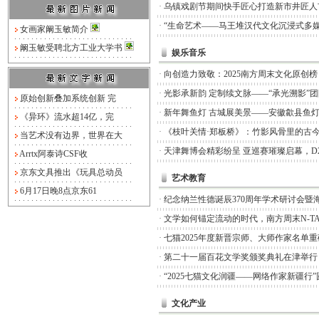
·
乌镇戏剧节期间快手匠心打造新市井匠人
·
“生命艺术——马王堆汉代文化沉浸式多媒
女画家阚玉敏简介
阚玉敏受聘北方工业大学书
娱乐音乐
·
向创造力致敬：2025南方周末文化原创
·
光影承新韵 定制续文脉——“承光溯影”
原始创新叠加系统创新 完
·
新年舞鱼灯 古城展美景——安徽歙县鱼
《异环》流水超14亿，完
·
《枝叶关情·郑板桥》：竹影风骨里的古
当艺术没有边界，世界在大
·
天津舞博会精彩纷呈 亚巡赛璀璨启幕，D
Arrtx阿泰诗CSF收
京东文具推出《玩具总动员
艺术教育
6月17日晚8点京东61
·
纪念纳兰性德诞辰370周年学术研讨会暨
·
文学如何锚定流动的时代，南方周末N-TA
·
七猫2025年度新晋宗师、大师作家名单
·
第二十一届百花文学奖颁奖典礼在津举行
·
“2025七猫文化润疆——网络作家新疆行
文化产业