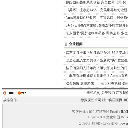
·
原始创新叠加系统创新 完美世界《异环
·
《异环》流水超14亿，完美世界如何让游
·
Arrtx阿泰诗CSF收官：不追风口，只做
·
6月17日晚8点京东618巅峰28小时重磅开
·
京东图书“厕所读物争霸赛”即将启幕 多
企业新闻
·
京东文具推出《玩具总动员5》联名专场 I
·
以全链生态之力共创产业新势“头” 爱普
·
桔子酒店阳光跨年跑：谁说阳光灿烂的日
·
并非所有橄榄油都如此出色！Arsenio有
·
双金荣耀,展望未来——意大利有机橄榄油品
组织机构
关于我们
联系我
战略合作
穆振庚艺术网
杜中良国画网
阚
客服热线：010-87677916 Email：
lk99
Copyright © 文化中国 Beiji
页面执行时间171.875 毫秒
Power