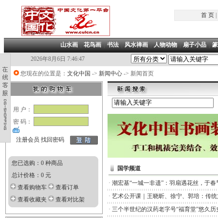
首 页
|
山水画
|
花鸟画
|
书法
|
风水禅画
|
人物动物
|
扇子小品
|
篆
2026年8月6日 7:46:47
您现在的位置是：
文化中国
->
新闻中心
-> 新闻首页
用 户：
密 码：
注册会员
找回密码
您已选购：0 种商品
国学频道
总计价格：0 元
·
潮宏基“一城一非遗”：羽扇遇花丝，于春
查看购物车
查看订单
·
艺术公开课｜王晓昕、徐宁、郭培：传统
查看收藏夹
查看对比架
·
三个半世纪的汉药老字号“福育堂”悠久历