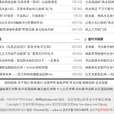
叠加系统创新 完美世界《异环》以创新显竞
7月31日
·
大名鼎鼎的“风水四神
流水超14亿，完美世界如何让游戏“玩”出
7月29日
·
风水禁忌 千万不要与
阿泰诗CSF收官：不追风口，只做原创！
7月2日
·
陈业庭：用风水去改
晚8点京东618巅峰28小时重磅开启
6月17日
·
让蒋介石心惊的“风水
“厕所读物争霸赛”即将启幕 多位知名内容
6月13日
·
初入八字的门径
闻
签约书画家
出《玩具总动员5》联名专场 IP文具6
6月19日
·
女画家、书法家许棂
态之力共创产业新势“头” 爱普生打印头大
3月30日
·
画家李雪铭签约文化
阳光跨年跑：谁说阳光灿烂的日子，一定要在
1月4日
·
书法家林长利签约文
榄油都如此出色！Arsenio有机特级
5月27日
·
画家林友农签约文化
,展望未来——意大利有机橄榄油品牌Ars
5月20日
·
让艺术家富起来----
组织机构
关于我们
联系我们
法律声明
版权声明
常见问题
购物流程
会员加盟
穆振庚艺术网
杜中良国画网
阚玉敏艺术网
十八公艺术网
武长家书法网
刘玉莲国画网
：010-87677916 Email：
lk99ku@sina.com
地址：北京市房山区良乡大学城北 邮编：10
Copyright © 文化中国 Beijing culcn 支付宝付款主页http://me.alipay.com/18gong
面执行时间390.625 毫秒
Powered By：culcn.cn
京ICP备10025466号
京ICP证
070305
号