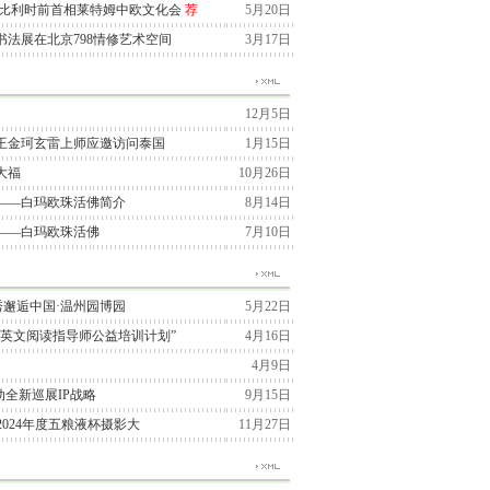
与比利时前首相莱特姆中欧文化会
荐
5月20日
法展在北京798情修艺术空间
3月17日
12月5日
王金珂玄雷上师应邀访问泰国
1月15日
大福
10月26日
——白玛欧珠活佛简介
8月14日
——白玛欧珠活佛
7月10日
季大秀邂逅中国·温州园博园
5月22日
“英文阅读指导师公益培训计划”
4月16日
4月9日
国启动全新巡展IP战略
9月15日
2024年度五粮液杯摄影大
11月27日