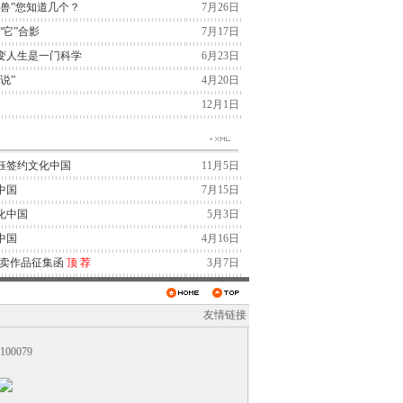
兽”您知道几个？
7月26日
“它”合影
7月17日
变人生是一门科学
6月23日
说”
4月20日
12月1日
钰签约文化中国
11月5日
中国
7月15日
化中国
5月3日
中国
4月16日
拍卖作品征集函
顶
荐
3月7日
友情链接
0079