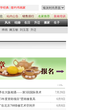
学经典
|
签约书画家
息
站内公告
销售排行
名家推荐
装裱培训
风水
结婚
生日
升迁
搬家
生子
禅画
阚玉敏
刘玉莲
升迁
界在大阪相遇——第5回国际美术
7月29日
25年度资助项目“壁画修复高
6月9日
”在北京798情修艺术空间开
6月8日