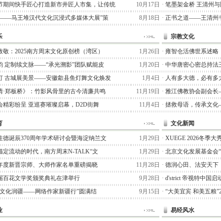
节期间快手匠心打造新市井匠人市集，让传统
10月17日
·
笔墨架金桥 王清州
术——马王堆汉代文化沉浸式多媒体大展”策
8月18日
·
正书之道——王清州书
乐
宗教文化
致敬：2025南方周末文化原创榜（湾区）
1月26日
·
雍智仓活佛世系述略
韵 定制续文脉——“承光溯影”团队赋能皮
1月20日
·
中华唐密心密总持法
灯 古城展美景——安徽歙县鱼灯舞文化焕发
1月4日
·
人有多大德，必有多
情·郑板桥》：竹影风骨里的古今清廉共鸣
11月19日
·
雅江佛教协会副会长
会精彩纷呈 亚巡赛璀璨启幕，D2D街舞
11月4日
·
拯救母语，传承文化
育
文化新闻
性德诞辰370周年学术研讨会暨海淀纳兰文
1月29日
·
XUEGE 2026冬
定流动的时代，南方周末N-TALK“文
1月29日
·
北京文化发展基金会
25年度新晋宗师、大师作家名单重磅揭晓
11月28日
·
德润心田、法安天下
届百花文学奖颁奖典礼在津举行
9月28日
·
d'strict 帝视特中
七猫文化润疆——网络作家新疆行”圆满结
9月15日
·
“大美宜宾 和美五粮”
业
易经风水