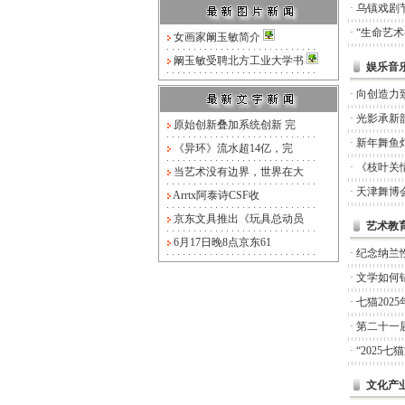
·
乌镇戏剧
·
“生命艺
女画家阚玉敏简介
阚玉敏受聘北方工业大学书
娱乐音
·
向创造力
·
光影承新
原始创新叠加系统创新 完
·
新年舞鱼
《异环》流水超14亿，完
·
《枝叶关
当艺术没有边界，世界在大
·
天津舞博
Arrtx阿泰诗CSF收
京东文具推出《玩具总动员
艺术教
6月17日晚8点京东61
·
纪念纳兰
·
文学如何锚
·
七猫20
·
第二十一
·
“2025
文化产