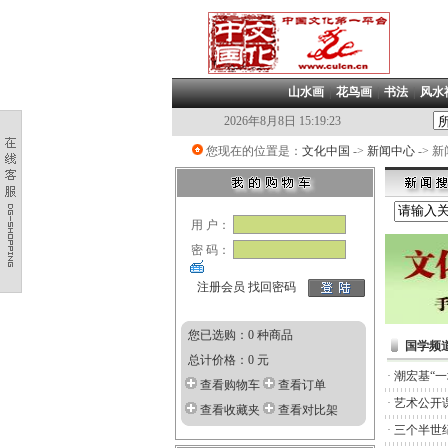
山水画
|
花鸟画
|
书法
|
风水
2026年8月8日 15:19:24
您现在的位置是：
文化中国
->
新闻中心
-> 
用 户：
密 码：
注册会员
找回密码
您已选购：0 种商品
国学频
总计价格：0 元
·
潮宏基“
查看购物车
查看订单
·
艺术公开
查看收藏夹
查看对比架
·
三个半世