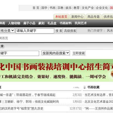
首 页
|
国学
|
书画
|
宗教
|
娱乐
|
教育
|
文化产业
|
企业文化
|
国
本站首页
新闻中心
商品专题
供求信
禅画
|
人物动物
|
扇子小品
|
篆刻
|
礼品盒
|
书画材料
|
民间艺术
|
热门关键字：
风水
新闻首页
道
书画收藏
一城一非遗”：羽扇遇花丝，于春节场域扇起
2月3日
·
当艺术没有边界，世
课｜王晓昕、徐宁、郭培：传统文化赋能时尚
1月6日
·
北京文化艺术基金20
纪的汉药老字号“福育堂”悠久历史
12月17日
·
“闲——王清州作品展