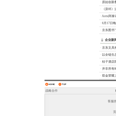
·
原始创新
·
《异环》
·
Arrtx
·
6月17日
·
京东图书
企业新
·
京东文具推
·
以全链生
·
桔子酒店
·
并非所有橄
·
双金荣耀
战略合作
客服热线
页