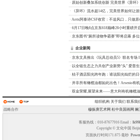
·
原始创新叠加系统创新 完美世界《异环
·
《异环》流水超14亿，完美世界如何让游
·
Arrtx阿泰诗CSF收官：不追风口，只做
·
6月17日晚8点京东618巅峰28小时重磅开
·
京东图书“厕所读物争霸赛”即将启幕 多
企业新闻
·
京东文具推出《玩具总动员5》联名专场 I
·
以全链生态之力共创产业新势“头” 爱普
·
桔子酒店阳光跨年跑：谁说阳光灿烂的日
·
并非所有橄榄油都如此出色！Arsenio有
·
双金荣耀,展望未来——意大利有机橄榄油品
组织机构
关于我们
联系我
战略合作
穆振庚艺术网
杜中良国画网
阚
客服热线：010-87677916 Email：
lk99
Copyright © 文化中国 Beiji
页面执行时间171.875 毫秒
Power