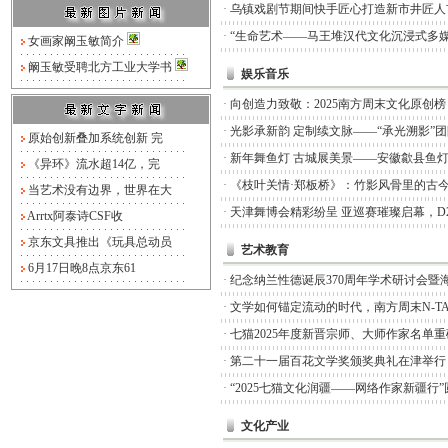
·
乌镇戏剧节期间快手匠心打造新市井匠人
·
“生命艺术——马王堆汉代文化沉浸式多媒
女画家阚玉敏简介
阚玉敏受聘北方工业大学书
娱乐音乐
·
向创造力致敬：2025南方周末文化原创
·
光影承新韵 定制续文脉——“承光溯影”
原始创新叠加系统创新 完
·
新年舞鱼灯 古城展美景——安徽歙县鱼
《异环》流水超14亿，完
·
《枝叶关情·郑板桥》：竹影风骨里的古
当艺术没有边界，世界在大
·
天津舞博会精彩纷呈 亚巡赛璀璨启幕，D
Arrtx阿泰诗CSF收
京东文具推出《玩具总动员
艺术教育
6月17日晚8点京东61
·
纪念纳兰性德诞辰370周年学术研讨会暨
·
文学如何锚定流动的时代，南方周末N-TA
·
七猫2025年度新晋宗师、大师作家名单
·
第二十一届百花文学奖颁奖典礼在津举行
·
“2025七猫文化润疆——网络作家新疆行
文化产业