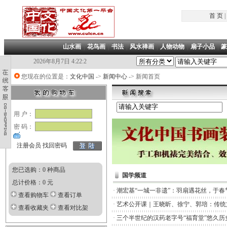
首 页
|
山水画
|
花鸟画
|
书法
|
风水禅画
|
人物动物
|
扇子小品
|
篆
2026年8月7日 4:22:3
您现在的位置是：
文化中国
->
新闻中心
-> 新闻首页
用 户：
密 码：
注册会员
找回密码
您已选购：0 种商品
国学频道
总计价格：0 元
·
潮宏基“一城一非遗”：羽扇遇花丝，于春
查看购物车
查看订单
·
艺术公开课｜王晓昕、徐宁、郭培：传统
查看收藏夹
查看对比架
·
三个半世纪的汉药老字号“福育堂”悠久历