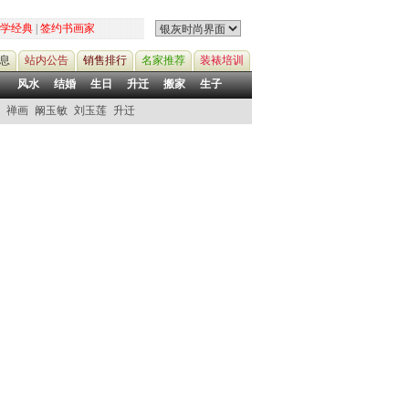
学经典
|
签约书画家
息
站内公告
销售排行
名家推荐
装裱培训
风水
结婚
生日
升迁
搬家
生子
禅画
阚玉敏
刘玉莲
升迁