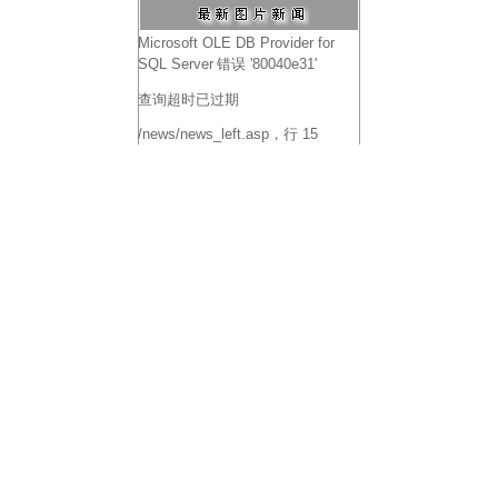
Microsoft OLE DB Provider for
SQL Server
错误 '80040e31'
查询超时已过期
/news/news_left.asp
，行 15