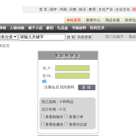
首 页
|
国学
|
书画
|
宗教
|
娱乐
|
教育
|
文化产业
|
企业文化
|
国
本站首页
新闻中心
商品专题
供求信
禅画
|
人物动物
|
扇子小品
|
篆刻
|
礼品盒
|
书画材料
|
民间艺术
|
热门关键字：
风水
新闻首页
用 户：
密 码：
注册会员
找回密码
您已选购：0 种商品
总计价格：0 元
查看购物车
查看订单
查看收藏夹
查看对比架