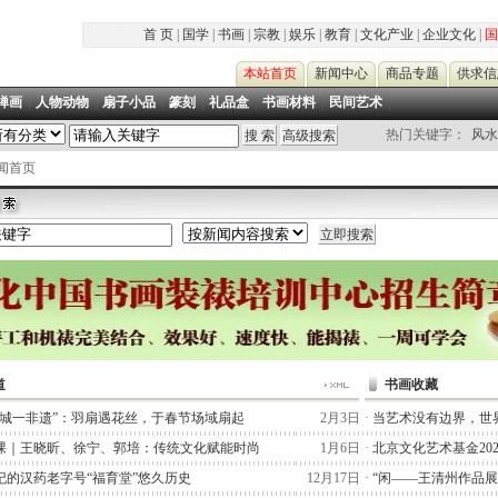
首 页
|
国学
|
书画
|
宗教
|
娱乐
|
教育
|
文化产业
|
企业文化
|
国
本站首页
新闻中心
商品专题
供求信
禅画
|
人物动物
|
扇子小品
|
篆刻
|
礼品盒
|
书画材料
|
民间艺术
|
热门关键字：
风水
新闻首页
道
书画收藏
一城一非遗”：羽扇遇花丝，于春节场域扇起
2月3日
·
当艺术没有边界，世
课｜王晓昕、徐宁、郭培：传统文化赋能时尚
1月6日
·
北京文化艺术基金20
纪的汉药老字号“福育堂”悠久历史
12月17日
·
“闲——王清州作品展