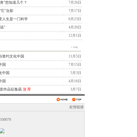
兽”您知道几个？
7月26日
“它”合影
7月17日
变人生是一门科学
6月23日
说”
4月20日
12月1日
钰签约文化中国
11月5日
中国
7月15日
化中国
5月3日
中国
4月16日
拍卖作品征集函
顶
荐
3月7日
友情链接
0079