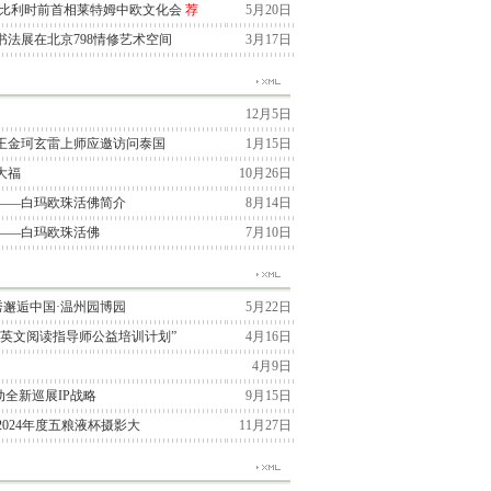
与比利时前首相莱特姆中欧文化会
荐
5月20日
法展在北京798情修艺术空间
3月17日
12月5日
王金珂玄雷上师应邀访问泰国
1月15日
大福
10月26日
——白玛欧珠活佛简介
8月14日
——白玛欧珠活佛
7月10日
季大秀邂逅中国·温州园博园
5月22日
“英文阅读指导师公益培训计划”
4月16日
4月9日
国启动全新巡展IP战略
9月15日
2024年度五粮液杯摄影大
11月27日