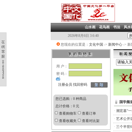
山水画
|
花鸟画
|
书法
|
风水
2026年8月6日 3:6:40
您现在的位置是：
文化中国
->
新闻中心
-> 
用 户：
密 码：
注册会员
找回密码
您已选购：0 种商品
国学频
总计价格：0 元
·
潮宏基“
查看购物车
查看订单
·
艺术公开
查看收藏夹
查看对比架
·
三个半世