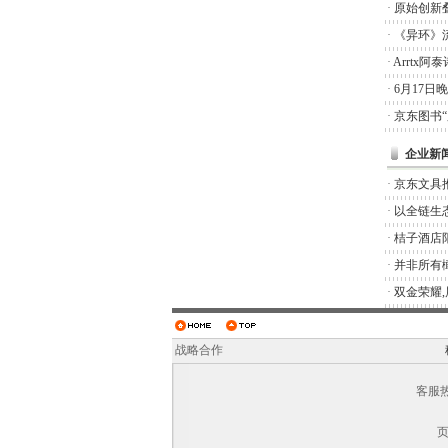
·
原始创新
·
《异环》
·
Arrtx
·
6月17日
·
京东图书
企业新
·
京东文具推
·
以全链生
·
桔子酒店
·
并非所有橄
·
双金荣耀
战略合作
客服热线
页