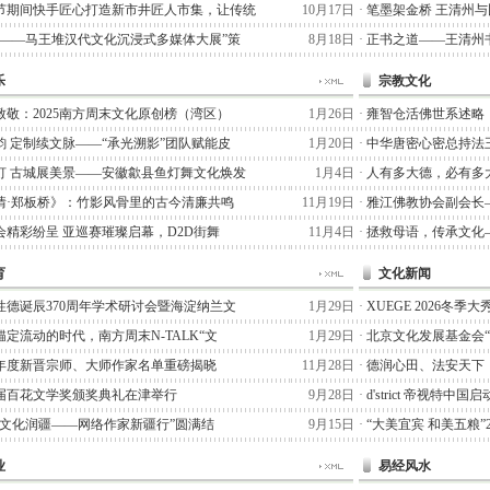
节期间快手匠心打造新市井匠人市集，让传统
10月17日
·
笔墨架金桥 王清州
术——马王堆汉代文化沉浸式多媒体大展”策
8月18日
·
正书之道——王清州书
乐
宗教文化
致敬：2025南方周末文化原创榜（湾区）
1月26日
·
雍智仓活佛世系述略
韵 定制续文脉——“承光溯影”团队赋能皮
1月20日
·
中华唐密心密总持法
灯 古城展美景——安徽歙县鱼灯舞文化焕发
1月4日
·
人有多大德，必有多
情·郑板桥》：竹影风骨里的古今清廉共鸣
11月19日
·
雅江佛教协会副会长
会精彩纷呈 亚巡赛璀璨启幕，D2D街舞
11月4日
·
拯救母语，传承文化
育
文化新闻
性德诞辰370周年学术研讨会暨海淀纳兰文
1月29日
·
XUEGE 2026冬
定流动的时代，南方周末N-TALK“文
1月29日
·
北京文化发展基金会
25年度新晋宗师、大师作家名单重磅揭晓
11月28日
·
德润心田、法安天下
届百花文学奖颁奖典礼在津举行
9月28日
·
d'strict 帝视特中
七猫文化润疆——网络作家新疆行”圆满结
9月15日
·
“大美宜宾 和美五粮”
业
易经风水