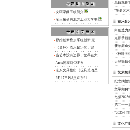
·
乌镇戏剧
·
“生命艺
女画家阚玉敏简介
阚玉敏受聘北方工业大学书
娱乐音
·
向创造力
·
光影承新
原始创新叠加系统创新 完
·
新年舞鱼
《异环》流水超14亿，完
·
《枝叶关
当艺术没有边界，世界在大
·
天津舞博
Arrtx阿泰诗CSF收
京东文具推出《玩具总动员
艺术教
6月17日晚8点京东61
·
纪念纳兰
·
文学如何锚
·
七猫20
·
第二十一
·
“2025
文化产