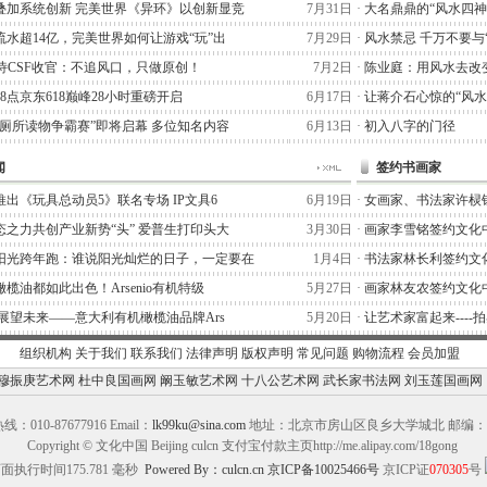
叠加系统创新 完美世界《异环》以创新显竞
7月31日
·
大名鼎鼎的“风水四神
流水超14亿，完美世界如何让游戏“玩”出
7月29日
·
风水禁忌 千万不要与
阿泰诗CSF收官：不追风口，只做原创！
7月2日
·
陈业庭：用风水去改
晚8点京东618巅峰28小时重磅开启
6月17日
·
让蒋介石心惊的“风水
“厕所读物争霸赛”即将启幕 多位知名内容
6月13日
·
初入八字的门径
闻
签约书画家
出《玩具总动员5》联名专场 IP文具6
6月19日
·
女画家、书法家许棂
态之力共创产业新势“头” 爱普生打印头大
3月30日
·
画家李雪铭签约文化
阳光跨年跑：谁说阳光灿烂的日子，一定要在
1月4日
·
书法家林长利签约文
榄油都如此出色！Arsenio有机特级
5月27日
·
画家林友农签约文化
,展望未来——意大利有机橄榄油品牌Ars
5月20日
·
让艺术家富起来----
组织机构
关于我们
联系我们
法律声明
版权声明
常见问题
购物流程
会员加盟
穆振庚艺术网
杜中良国画网
阚玉敏艺术网
十八公艺术网
武长家书法网
刘玉莲国画网
：010-87677916 Email：
lk99ku@sina.com
地址：北京市房山区良乡大学城北 邮编：10
Copyright © 文化中国 Beijing culcn 支付宝付款主页http://me.alipay.com/18gong
面执行时间175.781 毫秒
Powered By：culcn.cn
京ICP备10025466号
京ICP证
070305
号