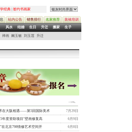
学经典
|
签约书画家
息
站内公告
销售排行
名家推荐
装裱培训
风水
结婚
生日
升迁
搬家
生子
禅画
阚玉敏
刘玉莲
升迁
界在大阪相遇——第5回国际美术
7月29日
25年度资助项目“壁画修复高
6月9日
”在北京798情修艺术空间开
6月8日