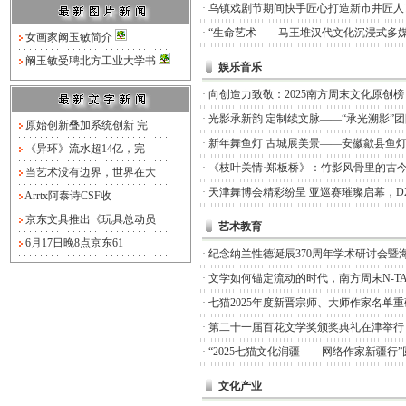
·
乌镇戏剧节期间快手匠心打造新市井匠人
·
“生命艺术——马王堆汉代文化沉浸式多媒
女画家阚玉敏简介
阚玉敏受聘北方工业大学书
娱乐音乐
·
向创造力致敬：2025南方周末文化原创
·
光影承新韵 定制续文脉——“承光溯影”
原始创新叠加系统创新 完
·
新年舞鱼灯 古城展美景——安徽歙县鱼
《异环》流水超14亿，完
·
《枝叶关情·郑板桥》：竹影风骨里的古
当艺术没有边界，世界在大
·
天津舞博会精彩纷呈 亚巡赛璀璨启幕，D
Arrtx阿泰诗CSF收
京东文具推出《玩具总动员
艺术教育
6月17日晚8点京东61
·
纪念纳兰性德诞辰370周年学术研讨会暨
·
文学如何锚定流动的时代，南方周末N-TA
·
七猫2025年度新晋宗师、大师作家名单
·
第二十一届百花文学奖颁奖典礼在津举行
·
“2025七猫文化润疆——网络作家新疆行
文化产业