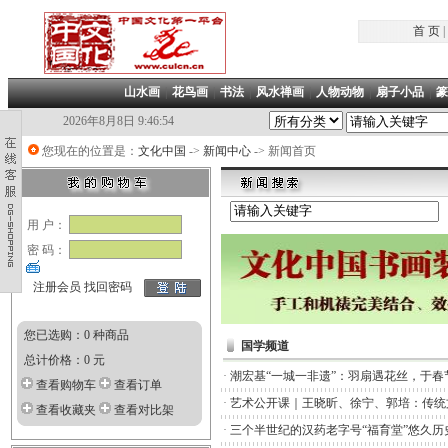
首 页
|
山水画
|
花鸟画
|
书法
|
风水禅画
|
人物动物
|
扇子小品
|
篆
2026年8月8日 9:46:54
您现在的位置是：
文化中国
->
新闻中心
-> 新闻首页
用 户：
密 码：
注册会员
找回密码
您已选购：0 种商品
国学频道
总计价格：0 元
·
潮宏基“一城一非遗”：羽扇遇花丝，于春
查看购物车
查看订单
·
艺术公开课｜王晓昕、徐宁、郭培：传统
查看收藏夹
查看对比架
·
三个半世纪的汉药老字号“福育堂”悠久历