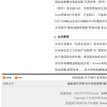
·
原始创新叠加系统创新 完美世界《异环
·
《异环》流水超14亿，完美世界如何让游
·
Arrtx阿泰诗CSF收官：不追风口，只做
·
6月17日晚8点京东618巅峰28小时重磅开
·
京东图书“厕所读物争霸赛”即将启幕 多
企业新闻
·
京东文具推出《玩具总动员5》联名专场 I
·
以全链生态之力共创产业新势“头” 爱普
·
桔子酒店阳光跨年跑：谁说阳光灿烂的日
·
并非所有橄榄油都如此出色！Arsenio有
·
双金荣耀,展望未来——意大利有机橄榄油品
组织机构
关于我们
联系我
战略合作
穆振庚艺术网
杜中良国画网
阚
客服热线：010-87677916 Email：
lk99
Copyright © 文化中国 Beiji
页面执行时间156.250 毫秒
Power