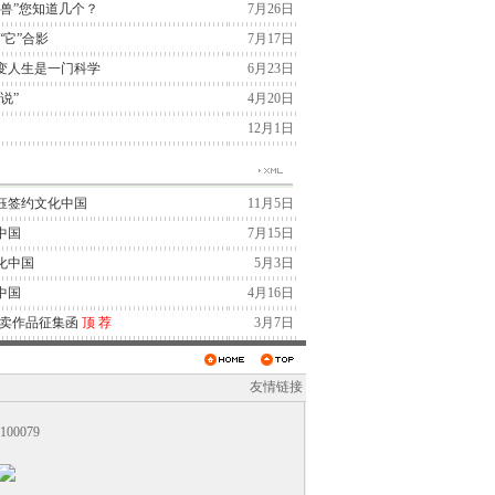
兽”您知道几个？
7月26日
“它”合影
7月17日
变人生是一门科学
6月23日
说”
4月20日
12月1日
钰签约文化中国
11月5日
中国
7月15日
化中国
5月3日
中国
4月16日
拍卖作品征集函
顶
荐
3月7日
友情链接
0079