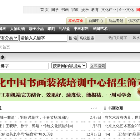
首 页
|
国学
|
书画
|
宗教
|
娱乐
|
教育
|
文化产业
|
企业文化
|
国
本站首页
新闻中心
商品专题
供求信
禅画
|
人物动物
|
扇子小品
|
篆刻
|
礼品盒
|
书画材料
|
民间艺术
|
热门关键字：
风水
新闻首页
道
书画收藏
一城一非遗”：羽扇遇花丝，于春节场域扇起
2月3日
·
当艺术没有边界，世
课｜王晓昕、徐宁、郭培：传统文化赋能时尚
1月6日
·
北京文化艺术基金20
纪的汉药老字号“福育堂”悠久历史
12月17日
·
“闲——王清州作品展