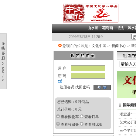
山水画
|
花鸟画
|
书法
|
风水
2026年8月8日 14:26:9
您现在的位置是：
文化中国
->
新闻中心
-> 
用 户：
密 码：
注册会员
找回密码
您已选购：0 种商品
国学频
总计价格：0 元
·
潮宏基“
查看购物车
查看订单
·
艺术公开
查看收藏夹
查看对比架
·
三个半世