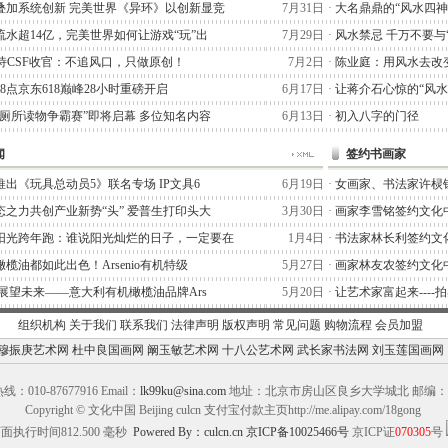
叠加系统创新 完美世界《异环》以创新显竞
7月31日
·
大名鼎鼎的“风水四神
流水超14亿，完美世界如何让游戏“玩”出
7月29日
·
风水禁忌 千万不要与
阿泰诗CSF收官：不追风口，只做原创！
7月2日
·
陈业庭：用风水去改
晚8点京东618巅峰28小时重磅开启
6月17日
·
让蒋介石心惊的“风水
“厕所读物争霸赛”即将启幕 多位知名内容
6月13日
·
初入八字的门径
闻
签约书画家
出《玩具总动员5》联名专场 IP文具6
6月19日
·
女画家、书法家许棂
态之力共创产业新势“头” 爱普生打印头大
3月30日
·
画家李雪铭签约文化
阳光跨年跑：谁说阳光灿烂的日子，一定要在
1月4日
·
书法家林长利签约文
榄油都如此出色！Arsenio有机特级
5月27日
·
画家林友农签约文化
,展望未来——意大利有机橄榄油品牌Ars
5月20日
·
让艺术家富起来----
组织机构
关于我们
联系我们
法律声明
版权声明
常见问题
购物流程
会员加盟
穆振庚艺术网
杜中良国画网
阚玉敏艺术网
十八公艺术网
武长家书法网
刘玉莲国画网
：010-87677916 Email：
lk99ku@sina.com
地址：北京市房山区良乡大学城北 邮编：10
Copyright © 文化中国 Beijing culcn 支付宝付款主页http://me.alipay.com/18gong
面执行时间812.500 毫秒
Powered By：culcn.cn
京ICP备10025466号
京ICP证
070305
号