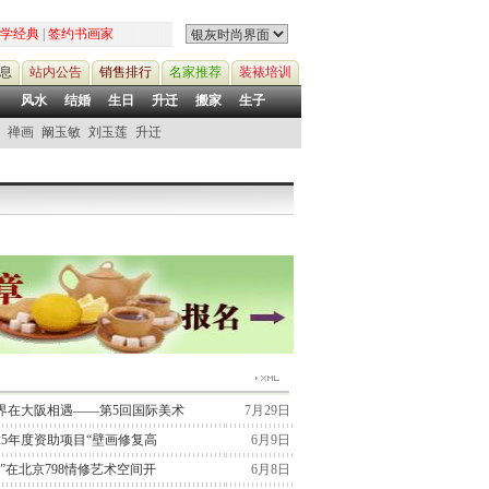
学经典
|
签约书画家
息
站内公告
销售排行
名家推荐
装裱培训
风水
结婚
生日
升迁
搬家
生子
禅画
阚玉敏
刘玉莲
升迁
界在大阪相遇——第5回国际美术
7月29日
25年度资助项目“壁画修复高
6月9日
”在北京798情修艺术空间开
6月8日