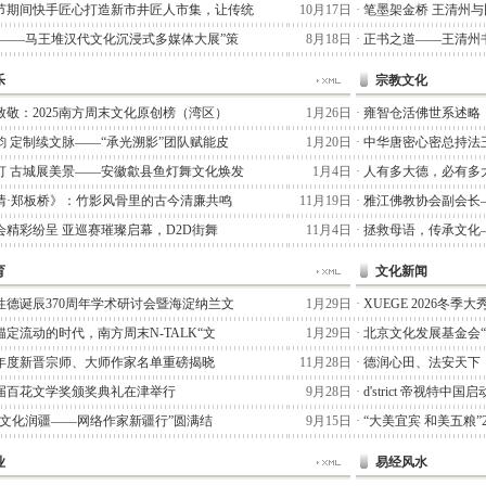
节期间快手匠心打造新市井匠人市集，让传统
10月17日
·
笔墨架金桥 王清州
术——马王堆汉代文化沉浸式多媒体大展”策
8月18日
·
正书之道——王清州书
乐
宗教文化
致敬：2025南方周末文化原创榜（湾区）
1月26日
·
雍智仓活佛世系述略
韵 定制续文脉——“承光溯影”团队赋能皮
1月20日
·
中华唐密心密总持法
灯 古城展美景——安徽歙县鱼灯舞文化焕发
1月4日
·
人有多大德，必有多
情·郑板桥》：竹影风骨里的古今清廉共鸣
11月19日
·
雅江佛教协会副会长
会精彩纷呈 亚巡赛璀璨启幕，D2D街舞
11月4日
·
拯救母语，传承文化
育
文化新闻
性德诞辰370周年学术研讨会暨海淀纳兰文
1月29日
·
XUEGE 2026冬
定流动的时代，南方周末N-TALK“文
1月29日
·
北京文化发展基金会
25年度新晋宗师、大师作家名单重磅揭晓
11月28日
·
德润心田、法安天下
届百花文学奖颁奖典礼在津举行
9月28日
·
d'strict 帝视特中
七猫文化润疆——网络作家新疆行”圆满结
9月15日
·
“大美宜宾 和美五粮”
业
易经风水