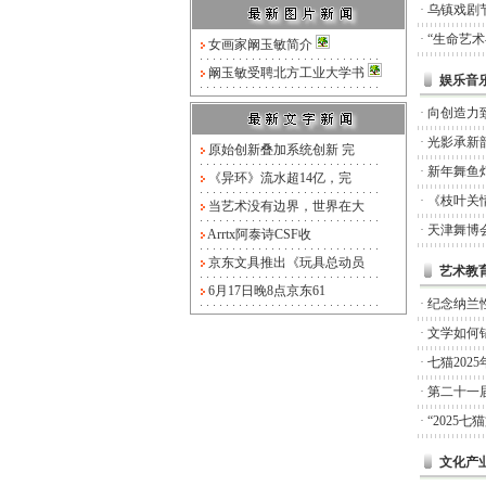
·
乌镇戏剧
·
“生命艺
女画家阚玉敏简介
阚玉敏受聘北方工业大学书
娱乐音
·
向创造力
·
光影承新
原始创新叠加系统创新 完
·
新年舞鱼
《异环》流水超14亿，完
·
《枝叶关
当艺术没有边界，世界在大
·
天津舞博
Arrtx阿泰诗CSF收
京东文具推出《玩具总动员
艺术教
6月17日晚8点京东61
·
纪念纳兰
·
文学如何锚
·
七猫20
·
第二十一
·
“2025
文化产