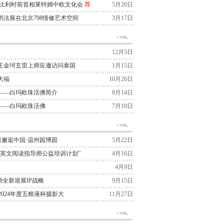
与比利时前首相莱特姆中欧文化会
荐
5月20日
法展在北京798情修艺术空间
3月17日
12月5日
王金珂玄雷上师应邀访问泰国
1月15日
大福
10月26日
——白玛欧珠活佛简介
8月14日
——白玛欧珠活佛
7月10日
季大秀邂逅中国·温州园博园
5月22日
“英文阅读指导师公益培训计划”
4月16日
4月9日
国启动全新巡展IP战略
9月15日
2024年度五粮液杯摄影大
11月27日