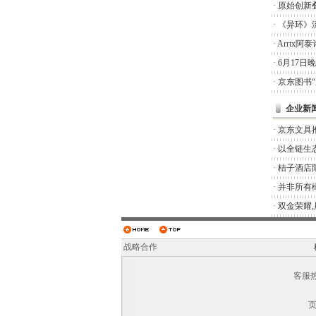
·
原始创新
·
《异环》
·
Arrtx
·
6月17日
·
京东图书
企业新
·
京东文具推
·
以全链生
·
桔子酒店
·
并非所有橄
·
双金荣耀
战略合作
客服热线
页