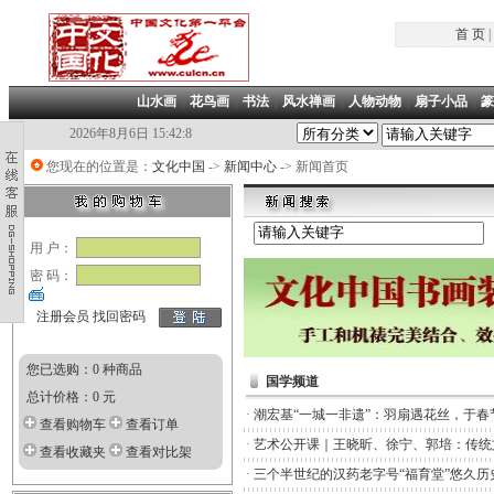
首 页
|
山水画
|
花鸟画
|
书法
|
风水禅画
|
人物动物
|
扇子小品
|
篆
2026年8月6日 15:42:8
您现在的位置是：
文化中国
->
新闻中心
-> 新闻首页
用 户：
密 码：
注册会员
找回密码
您已选购：0 种商品
国学频道
总计价格：0 元
·
潮宏基“一城一非遗”：羽扇遇花丝，于春
查看购物车
查看订单
·
艺术公开课｜王晓昕、徐宁、郭培：传统
查看收藏夹
查看对比架
·
三个半世纪的汉药老字号“福育堂”悠久历