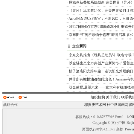
·
原始创新叠加系统创新 完美世界《异环
·
《异环》流水超14亿，完美世界如何让游
·
Arrtx阿泰诗CSF收官：不追风口，只做
·
6月17日晚8点京东618巅峰28小时重磅开
·
京东图书“厕所读物争霸赛”即将启幕 多
企业新闻
·
京东文具推出《玩具总动员5》联名专场 I
·
以全链生态之力共创产业新势“头” 爱普
·
桔子酒店阳光跨年跑：谁说阳光灿烂的日
·
并非所有橄榄油都如此出色！Arsenio有
·
双金荣耀,展望未来——意大利有机橄榄油品
组织机构
关于我们
联系我
战略合作
穆振庚艺术网
杜中良国画网
阚
客服热线：010-87677916 Email：
lk99
Copyright © 文化中国 Beiji
页面执行时间421.875 毫秒
Power