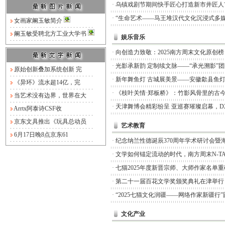
·
乌镇戏剧节期间快手匠心打造新市井匠人
·
“生命艺术——马王堆汉代文化沉浸式多媒
女画家阚玉敏简介
阚玉敏受聘北方工业大学书
娱乐音乐
·
向创造力致敬：2025南方周末文化原创
·
光影承新韵 定制续文脉——“承光溯影”
原始创新叠加系统创新 完
·
新年舞鱼灯 古城展美景——安徽歙县鱼
《异环》流水超14亿，完
·
《枝叶关情·郑板桥》：竹影风骨里的古
当艺术没有边界，世界在大
·
天津舞博会精彩纷呈 亚巡赛璀璨启幕，D
Arrtx阿泰诗CSF收
京东文具推出《玩具总动员
艺术教育
6月17日晚8点京东61
·
纪念纳兰性德诞辰370周年学术研讨会暨
·
文学如何锚定流动的时代，南方周末N-TA
·
七猫2025年度新晋宗师、大师作家名单
·
第二十一届百花文学奖颁奖典礼在津举行
·
“2025七猫文化润疆——网络作家新疆行
文化产业