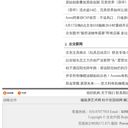
·
原始创新叠加系统创新 完美世界《异环
·
《异环》流水超14亿，完美世界如何让游
·
Arrtx阿泰诗CSF收官：不追风口，只做
·
6月17日晚8点京东618巅峰28小时重磅开
·
京东图书“厕所读物争霸赛”即将启幕 多
企业新闻
·
京东文具推出《玩具总动员5》联名专场 I
·
以全链生态之力共创产业新势“头” 爱普
·
桔子酒店阳光跨年跑：谁说阳光灿烂的日
·
并非所有橄榄油都如此出色！Arsenio有
·
双金荣耀,展望未来——意大利有机橄榄油品
组织机构
关于我们
联系我
战略合作
穆振庚艺术网
杜中良国画网
阚
客服热线：010-87677916 Email：
lk99
Copyright © 文化中国 Beiji
页面执行时间171.875 毫秒
Power