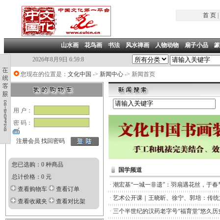
首 页
|
山水画
|
花鸟画
|
书法
|
风水禅画
|
人物动物
|
扇子小品
|
篆
2026年8月9日 6:59:9
您现在的位置是：
文化中国
->
新闻中心
-> 新闻首页
用 户：
密 码：
注册会员
找回密码
您已选购：0 种商品
国学频道
总计价格：0 元
·
潮宏基“一城一非遗”：羽扇遇花丝，于春
查看购物车
查看订单
·
艺术公开课｜王晓昕、徐宁、郭培：传统
查看收藏夹
查看对比架
·
三个半世纪的汉药老字号“福育堂”悠久历