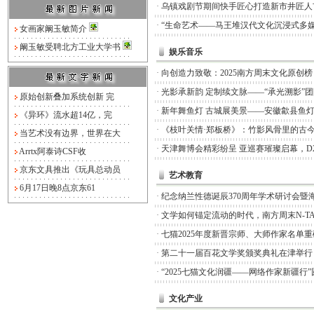
·
乌镇戏剧节期间快手匠心打造新市井匠人
·
“生命艺术——马王堆汉代文化沉浸式多媒
女画家阚玉敏简介
阚玉敏受聘北方工业大学书
娱乐音乐
·
向创造力致敬：2025南方周末文化原创
·
光影承新韵 定制续文脉——“承光溯影”
原始创新叠加系统创新 完
·
新年舞鱼灯 古城展美景——安徽歙县鱼
《异环》流水超14亿，完
·
《枝叶关情·郑板桥》：竹影风骨里的古
当艺术没有边界，世界在大
·
天津舞博会精彩纷呈 亚巡赛璀璨启幕，D
Arrtx阿泰诗CSF收
京东文具推出《玩具总动员
艺术教育
6月17日晚8点京东61
·
纪念纳兰性德诞辰370周年学术研讨会暨
·
文学如何锚定流动的时代，南方周末N-TA
·
七猫2025年度新晋宗师、大师作家名单
·
第二十一届百花文学奖颁奖典礼在津举行
·
“2025七猫文化润疆——网络作家新疆行
文化产业