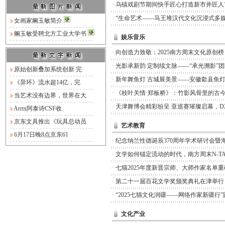
·
乌镇戏剧节期间快手匠心打造新市井匠人
·
“生命艺术——马王堆汉代文化沉浸式多媒
女画家阚玉敏简介
阚玉敏受聘北方工业大学书
娱乐音乐
·
向创造力致敬：2025南方周末文化原创
·
光影承新韵 定制续文脉——“承光溯影”
原始创新叠加系统创新 完
·
新年舞鱼灯 古城展美景——安徽歙县鱼
《异环》流水超14亿，完
·
《枝叶关情·郑板桥》：竹影风骨里的古
当艺术没有边界，世界在大
·
天津舞博会精彩纷呈 亚巡赛璀璨启幕，D
Arrtx阿泰诗CSF收
京东文具推出《玩具总动员
艺术教育
6月17日晚8点京东61
·
纪念纳兰性德诞辰370周年学术研讨会暨
·
文学如何锚定流动的时代，南方周末N-TA
·
七猫2025年度新晋宗师、大师作家名单
·
第二十一届百花文学奖颁奖典礼在津举行
·
“2025七猫文化润疆——网络作家新疆行
文化产业