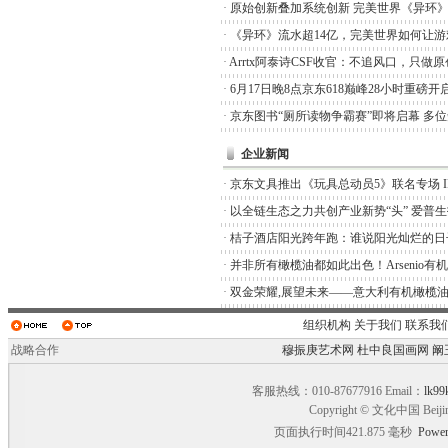
·
原始创新叠加系统创新 完美世界《异环
·
《异环》流水超14亿，完美世界如何让游
·
Arrtx阿泰诗CSF收官：不追风口，只做
·
6月17日晚8点京东618巅峰28小时重磅开
·
京东图书“厕所读物争霸赛”即将启幕 多
企业新闻
·
京东文具推出《玩具总动员5》联名专场 I
·
以全链生态之力共创产业新势“头” 爱普
·
桔子酒店阳光跨年跑：谁说阳光灿烂的日
·
并非所有橄榄油都如此出色！Arsenio有
·
双金荣耀,展望未来——意大利有机橄榄油品
组织机构
关于我们
联系我
战略合作
穆振庚艺术网
杜中良国画网
阚
客服热线：010-87677916 Email：
lk99
Copyright © 文化中国 Beiji
页面执行时间421.875 毫秒
Power