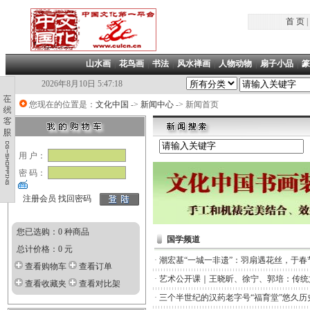
首 页
|
山水画
|
花鸟画
|
书法
|
风水禅画
|
人物动物
|
扇子小品
|
篆
2026年8月10日 5:47:18
您现在的位置是：
文化中国
->
新闻中心
-> 新闻首页
用 户：
密 码：
注册会员
找回密码
您已选购：0 种商品
国学频道
总计价格：0 元
·
潮宏基“一城一非遗”：羽扇遇花丝，于春
查看购物车
查看订单
·
艺术公开课｜王晓昕、徐宁、郭培：传统
查看收藏夹
查看对比架
·
三个半世纪的汉药老字号“福育堂”悠久历