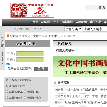
首 页
|
山水画
|
花鸟画
|
书法
|
风水禅画
|
人物动物
|
扇子小品
|
篆
2026年8月8日 15:24:29
您现在的位置是：
文化中国
->
新闻中心
-> 新闻首页
用 户：
密 码：
注册会员
找回密码
您已选购：0 种商品
国学频道
总计价格：0 元
·
潮宏基“一城一非遗”：羽扇遇花丝，于春
查看购物车
查看订单
·
艺术公开课｜王晓昕、徐宁、郭培：传统
查看收藏夹
查看对比架
·
三个半世纪的汉药老字号“福育堂”悠久历