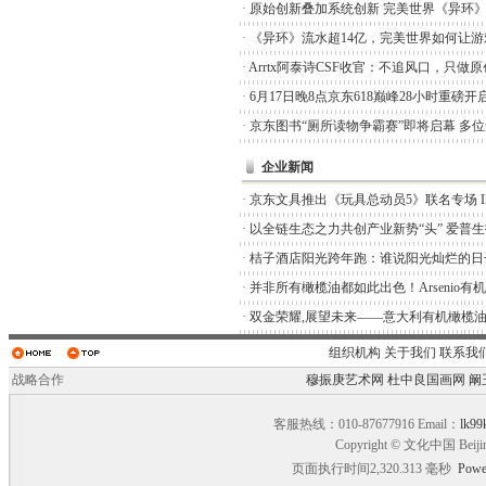
·
原始创新叠加系统创新 完美世界《异环
·
《异环》流水超14亿，完美世界如何让游
·
Arrtx阿泰诗CSF收官：不追风口，只做
·
6月17日晚8点京东618巅峰28小时重磅开
·
京东图书“厕所读物争霸赛”即将启幕 多
企业新闻
·
京东文具推出《玩具总动员5》联名专场 I
·
以全链生态之力共创产业新势“头” 爱普
·
桔子酒店阳光跨年跑：谁说阳光灿烂的日
·
并非所有橄榄油都如此出色！Arsenio有
·
双金荣耀,展望未来——意大利有机橄榄油品
组织机构
关于我们
联系我
战略合作
穆振庚艺术网
杜中良国画网
阚
客服热线：010-87677916 Email：
lk99
Copyright © 文化中国 Beiji
页面执行时间2,320.313 毫秒
Powe