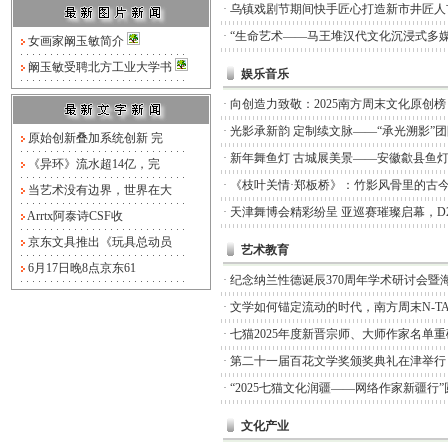
·
乌镇戏剧节期间快手匠心打造新市井匠人
·
“生命艺术——马王堆汉代文化沉浸式多媒
女画家阚玉敏简介
阚玉敏受聘北方工业大学书
娱乐音乐
·
向创造力致敬：2025南方周末文化原创
·
光影承新韵 定制续文脉——“承光溯影”
原始创新叠加系统创新 完
·
新年舞鱼灯 古城展美景——安徽歙县鱼
《异环》流水超14亿，完
·
《枝叶关情·郑板桥》：竹影风骨里的古
当艺术没有边界，世界在大
·
天津舞博会精彩纷呈 亚巡赛璀璨启幕，D
Arrtx阿泰诗CSF收
京东文具推出《玩具总动员
艺术教育
6月17日晚8点京东61
·
纪念纳兰性德诞辰370周年学术研讨会暨
·
文学如何锚定流动的时代，南方周末N-TA
·
七猫2025年度新晋宗师、大师作家名单
·
第二十一届百花文学奖颁奖典礼在津举行
·
“2025七猫文化润疆——网络作家新疆行
文化产业