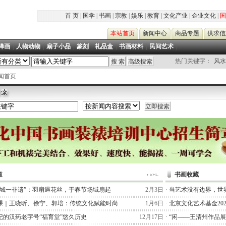
首 页
|
国学
|
书画
|
宗教
|
娱乐
|
教育
|
文化产业
|
企业文化
|
国
本站首页
新闻中心
商品专题
供求信
禅画
|
人物动物
|
扇子小品
|
篆刻
|
礼品盒
|
书画材料
|
民间艺术
|
热门关键字：
风水
新闻首页
道
书画收藏
一城一非遗”：羽扇遇花丝，于春节场域扇起
2月3日
·
当艺术没有边界，世
课｜王晓昕、徐宁、郭培：传统文化赋能时尚
1月6日
·
北京文化艺术基金20
纪的汉药老字号“福育堂”悠久历史
12月17日
·
“闲——王清州作品展