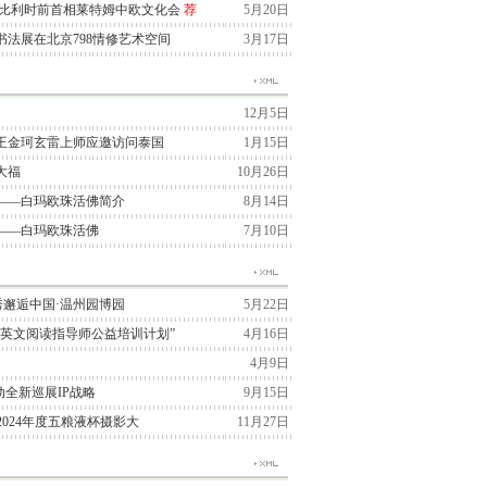
与比利时前首相莱特姆中欧文化会
荐
5月20日
法展在北京798情修艺术空间
3月17日
12月5日
王金珂玄雷上师应邀访问泰国
1月15日
大福
10月26日
——白玛欧珠活佛简介
8月14日
——白玛欧珠活佛
7月10日
季大秀邂逅中国·温州园博园
5月22日
“英文阅读指导师公益培训计划”
4月16日
4月9日
国启动全新巡展IP战略
9月15日
2024年度五粮液杯摄影大
11月27日