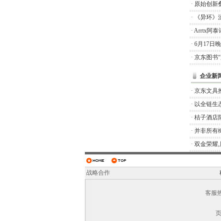
·
原始创新
·
《异环》
·
Arrtx
·
6月17日
·
京东图书
企业新
·
京东文具推
·
以全链生
·
桔子酒店
·
并非所有橄
·
双金荣耀
战略合作
客服热线
页