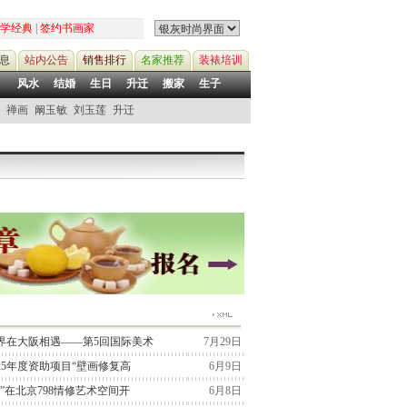
学经典
|
签约书画家
息
站内公告
销售排行
名家推荐
装裱培训
风水
结婚
生日
升迁
搬家
生子
禅画
阚玉敏
刘玉莲
升迁
界在大阪相遇——第5回国际美术
7月29日
25年度资助项目“壁画修复高
6月9日
”在北京798情修艺术空间开
6月8日