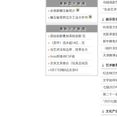
·
乌镇戏剧
·
“生命艺
女画家阚玉敏简介
阚玉敏受聘北方工业大学书
娱乐音
·
向创造力
·
光影承新
原始创新叠加系统创新 完
·
新年舞鱼
《异环》流水超14亿，完
·
《枝叶关
当艺术没有边界，世界在大
·
天津舞博
Arrtx阿泰诗CSF收
京东文具推出《玩具总动员
艺术教
6月17日晚8点京东61
·
纪念纳兰
·
文学如何锚
·
七猫20
·
第二十一
·
“2025
文化产