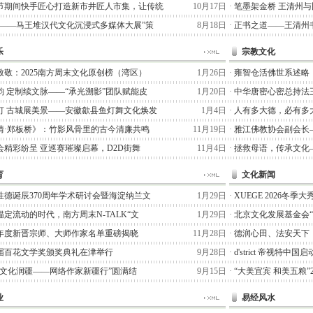
节期间快手匠心打造新市井匠人市集，让传统
10月17日
·
笔墨架金桥 王清州
术——马王堆汉代文化沉浸式多媒体大展”策
8月18日
·
正书之道——王清州书
乐
宗教文化
致敬：2025南方周末文化原创榜（湾区）
1月26日
·
雍智仓活佛世系述略
韵 定制续文脉——“承光溯影”团队赋能皮
1月20日
·
中华唐密心密总持法
灯 古城展美景——安徽歙县鱼灯舞文化焕发
1月4日
·
人有多大德，必有多
情·郑板桥》：竹影风骨里的古今清廉共鸣
11月19日
·
雅江佛教协会副会长
会精彩纷呈 亚巡赛璀璨启幕，D2D街舞
11月4日
·
拯救母语，传承文化
育
文化新闻
性德诞辰370周年学术研讨会暨海淀纳兰文
1月29日
·
XUEGE 2026冬
定流动的时代，南方周末N-TALK“文
1月29日
·
北京文化发展基金会
25年度新晋宗师、大师作家名单重磅揭晓
11月28日
·
德润心田、法安天下
届百花文学奖颁奖典礼在津举行
9月28日
·
d'strict 帝视特中
七猫文化润疆——网络作家新疆行”圆满结
9月15日
·
“大美宜宾 和美五粮”
业
易经风水