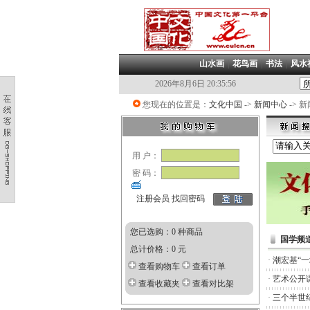
山水画
|
花鸟画
|
书法
|
风水
2026年8月6日 20:35:56
您现在的位置是：
文化中国
->
新闻中心
-> 
用 户：
密 码：
注册会员
找回密码
您已选购：0 种商品
国学频
总计价格：0 元
·
潮宏基“
查看购物车
查看订单
·
艺术公开
查看收藏夹
查看对比架
·
三个半世