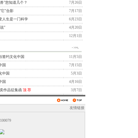
兽”您知道几个？
7月26日
“它”合影
7月17日
变人生是一门科学
6月23日
说”
4月20日
12月1日
钰签约文化中国
11月5日
中国
7月15日
化中国
5月3日
中国
4月16日
拍卖作品征集函
顶
荐
3月7日
友情链接
0079