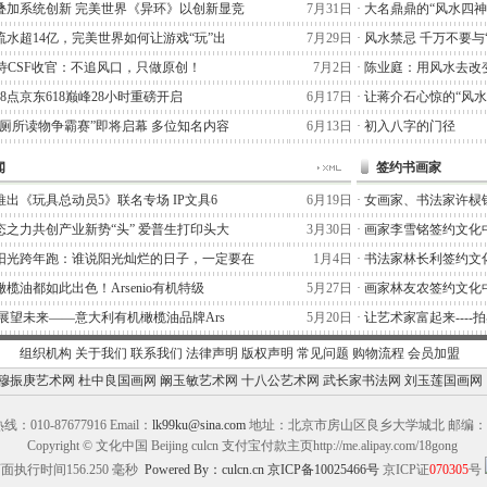
叠加系统创新 完美世界《异环》以创新显竞
7月31日
·
大名鼎鼎的“风水四神
流水超14亿，完美世界如何让游戏“玩”出
7月29日
·
风水禁忌 千万不要与
阿泰诗CSF收官：不追风口，只做原创！
7月2日
·
陈业庭：用风水去改
晚8点京东618巅峰28小时重磅开启
6月17日
·
让蒋介石心惊的“风水
“厕所读物争霸赛”即将启幕 多位知名内容
6月13日
·
初入八字的门径
闻
签约书画家
出《玩具总动员5》联名专场 IP文具6
6月19日
·
女画家、书法家许棂
态之力共创产业新势“头” 爱普生打印头大
3月30日
·
画家李雪铭签约文化
阳光跨年跑：谁说阳光灿烂的日子，一定要在
1月4日
·
书法家林长利签约文
榄油都如此出色！Arsenio有机特级
5月27日
·
画家林友农签约文化
,展望未来——意大利有机橄榄油品牌Ars
5月20日
·
让艺术家富起来----
组织机构
关于我们
联系我们
法律声明
版权声明
常见问题
购物流程
会员加盟
穆振庚艺术网
杜中良国画网
阚玉敏艺术网
十八公艺术网
武长家书法网
刘玉莲国画网
：010-87677916 Email：
lk99ku@sina.com
地址：北京市房山区良乡大学城北 邮编：10
Copyright © 文化中国 Beijing culcn 支付宝付款主页http://me.alipay.com/18gong
面执行时间156.250 毫秒
Powered By：culcn.cn
京ICP备10025466号
京ICP证
070305
号