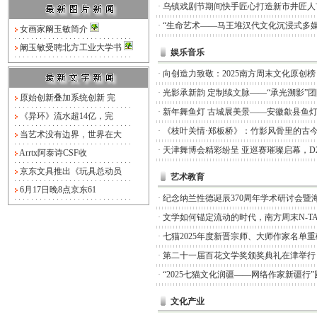
·
乌镇戏剧节期间快手匠心打造新市井匠人
·
“生命艺术——马王堆汉代文化沉浸式多媒
女画家阚玉敏简介
阚玉敏受聘北方工业大学书
娱乐音乐
·
向创造力致敬：2025南方周末文化原创
·
光影承新韵 定制续文脉——“承光溯影”
原始创新叠加系统创新 完
·
新年舞鱼灯 古城展美景——安徽歙县鱼
《异环》流水超14亿，完
·
《枝叶关情·郑板桥》：竹影风骨里的古
当艺术没有边界，世界在大
·
天津舞博会精彩纷呈 亚巡赛璀璨启幕，D
Arrtx阿泰诗CSF收
京东文具推出《玩具总动员
艺术教育
6月17日晚8点京东61
·
纪念纳兰性德诞辰370周年学术研讨会暨
·
文学如何锚定流动的时代，南方周末N-TA
·
七猫2025年度新晋宗师、大师作家名单
·
第二十一届百花文学奖颁奖典礼在津举行
·
“2025七猫文化润疆——网络作家新疆行
文化产业