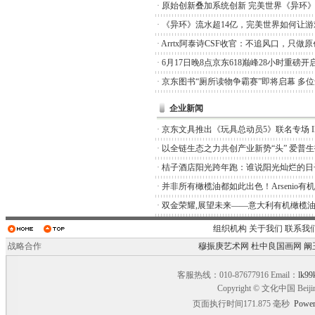
·
原始创新叠加系统创新 完美世界《异环
·
《异环》流水超14亿，完美世界如何让游
·
Arrtx阿泰诗CSF收官：不追风口，只做
·
6月17日晚8点京东618巅峰28小时重磅开
·
京东图书“厕所读物争霸赛”即将启幕 多
企业新闻
·
京东文具推出《玩具总动员5》联名专场 I
·
以全链生态之力共创产业新势“头” 爱普
·
桔子酒店阳光跨年跑：谁说阳光灿烂的日
·
并非所有橄榄油都如此出色！Arsenio有
·
双金荣耀,展望未来——意大利有机橄榄油品
组织机构
关于我们
联系我
战略合作
穆振庚艺术网
杜中良国画网
阚
客服热线：010-87677916 Email：
lk99
Copyright © 文化中国 Beiji
页面执行时间171.875 毫秒
Power