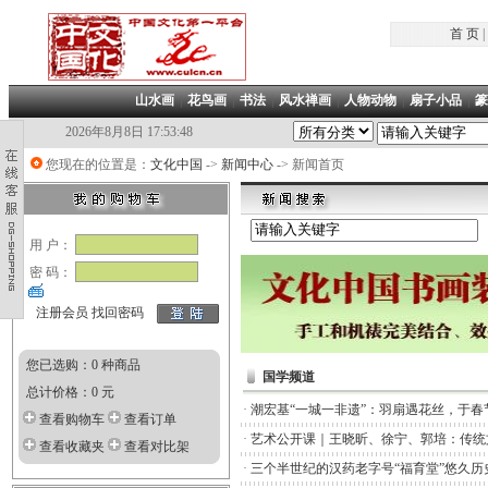
首 页
|
山水画
|
花鸟画
|
书法
|
风水禅画
|
人物动物
|
扇子小品
|
篆
2026年8月8日 17:53:48
您现在的位置是：
文化中国
->
新闻中心
-> 新闻首页
用 户：
密 码：
注册会员
找回密码
您已选购：0 种商品
国学频道
总计价格：0 元
·
潮宏基“一城一非遗”：羽扇遇花丝，于春
查看购物车
查看订单
·
艺术公开课｜王晓昕、徐宁、郭培：传统
查看收藏夹
查看对比架
·
三个半世纪的汉药老字号“福育堂”悠久历