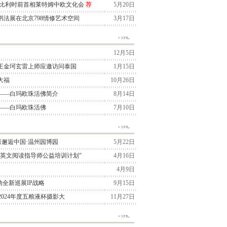
与比利时前首相莱特姆中欧文化会
荐
5月20日
法展在北京798情修艺术空间
3月17日
12月5日
王金珂玄雷上师应邀访问泰国
1月15日
大福
10月26日
——白玛欧珠活佛简介
8月14日
——白玛欧珠活佛
7月10日
季大秀邂逅中国·温州园博园
5月22日
“英文阅读指导师公益培训计划”
4月16日
4月9日
国启动全新巡展IP战略
9月15日
2024年度五粮液杯摄影大
11月27日