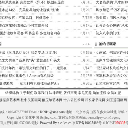
叠加系统创新 完美世界《异环》以创新显竞
7月31日
·
大名鼎鼎的“风水四神
流水超14亿，完美世界如何让游戏“玩”出
7月29日
·
风水禁忌 千万不要与
阿泰诗CSF收官：不追风口，只做原创！
7月2日
·
陈业庭：用风水去改
晚8点京东618巅峰28小时重磅开启
6月17日
·
让蒋介石心惊的“风水
“厕所读物争霸赛”即将启幕 多位知名内容
6月13日
·
初入八字的门径
闻
签约书画家
出《玩具总动员5》联名专场 IP文具6
6月19日
·
女画家、书法家许棂
态之力共创产业新势“头” 爱普生打印头大
3月30日
·
画家李雪铭签约文化
阳光跨年跑：谁说阳光灿烂的日子，一定要在
1月4日
·
书法家林长利签约文
榄油都如此出色！Arsenio有机特级
5月27日
·
画家林友农签约文化
,展望未来——意大利有机橄榄油品牌Ars
5月20日
·
让艺术家富起来----
组织机构
关于我们
联系我们
法律声明
版权声明
常见问题
购物流程
会员加盟
穆振庚艺术网
杜中良国画网
阚玉敏艺术网
十八公艺术网
武长家书法网
刘玉莲国画网
：010-87677916 Email：
lk99ku@sina.com
地址：北京市房山区良乡大学城北 邮编：10
Copyright © 文化中国 Beijing culcn 支付宝付款主页http://me.alipay.com/18gong
面执行时间1,937.988 毫秒
Powered By：culcn.cn
京ICP备10025466号
京ICP证
070305