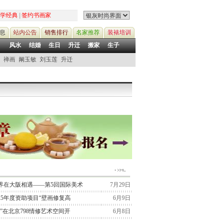
学经典
|
签约书画家
息
站内公告
销售排行
名家推荐
装裱培训
风水
结婚
生日
升迁
搬家
生子
禅画
阚玉敏
刘玉莲
升迁
界在大阪相遇——第5回国际美术
7月29日
25年度资助项目“壁画修复高
6月9日
”在北京798情修艺术空间开
6月8日