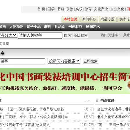
首 页
|
国学
|
书画
|
宗教
|
娱乐
|
教育
|
文化产业
|
企业文化
|
国
本站首页
新闻中心
商品专题
供求信
禅画
|
人物动物
|
扇子小品
|
篆刻
|
礼品盒
|
书画材料
|
民间艺术
|
热门关键字：
风水
新闻首页
道
书画收藏
一城一非遗”：羽扇遇花丝，于春节场域扇起
2月3日
·
当艺术没有边界，世
课｜王晓昕、徐宁、郭培：传统文化赋能时尚
1月6日
·
北京文化艺术基金20
纪的汉药老字号“福育堂”悠久历史
12月17日
·
“闲——王清州作品展