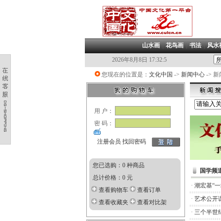
山水画
|
花鸟画
|
书法
|
风水
2026年8月8日 17:32:5
您现在的位置是：
文化中国
->
新闻中心
-> 
用 户：
密 码：
注册会员
找回密码
您已选购：0 种商品
国学频
总计价格：0 元
·
潮宏基“
查看购物车
查看订单
·
艺术公开
查看收藏夹
查看对比架
·
三个半世