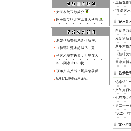
·
乌镇戏剧
·
“生命艺
女画家阚玉敏简介
阚玉敏受聘北方工业大学书
娱乐音
·
向创造力
·
光影承新
原始创新叠加系统创新 完
·
新年舞鱼
《异环》流水超14亿，完
·
《枝叶关
当艺术没有边界，世界在大
·
天津舞博
Arrtx阿泰诗CSF收
京东文具推出《玩具总动员
艺术教
6月17日晚8点京东61
·
纪念纳兰
·
文学如何锚
·
七猫20
·
第二十一
·
“2025
文化产