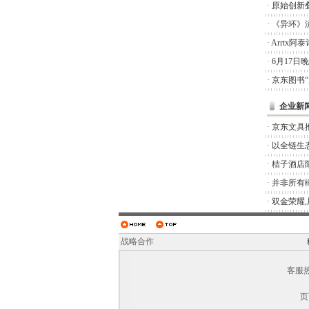
·
原始创新
·
《异环》
·
Arrtx
·
6月17日
·
京东图书
企业新
·
京东文具推
·
以全链生
·
桔子酒店
·
并非所有橄
·
双金荣耀
战略合作
客服热线
页