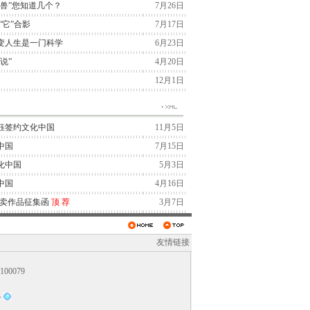
兽”您知道几个？
7月26日
“它”合影
7月17日
变人生是一门科学
6月23日
说”
4月20日
12月1日
钰签约文化中国
11月5日
中国
7月15日
化中国
5月3日
中国
4月16日
拍卖作品征集函
顶
荐
3月7日
友情链接
0079
号