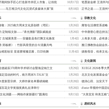
节期间快手匠心打造新市井匠人市集，让传统
10月17日
·
笔墨架金桥 王清州
术——马王堆汉代文化沉浸式多媒体大展”策
8月18日
·
正书之道——王清州书
乐
宗教文化
致敬：2025南方周末文化原创榜（湾区）
1月26日
·
雍智仓活佛世系述略
韵 定制续文脉——“承光溯影”团队赋能皮
1月20日
·
中华唐密心密总持法
灯 古城展美景——安徽歙县鱼灯舞文化焕发
1月4日
·
人有多大德，必有多
情·郑板桥》：竹影风骨里的古今清廉共鸣
11月19日
·
雅江佛教协会副会长
会精彩纷呈 亚巡赛璀璨启幕，D2D街舞
11月4日
·
拯救母语，传承文化
育
文化新闻
性德诞辰370周年学术研讨会暨海淀纳兰文
1月29日
·
XUEGE 2026冬
定流动的时代，南方周末N-TALK“文
1月29日
·
北京文化发展基金会
25年度新晋宗师、大师作家名单重磅揭晓
11月28日
·
德润心田、法安天下
届百花文学奖颁奖典礼在津举行
9月28日
·
d'strict 帝视特中
七猫文化润疆——网络作家新疆行”圆满结
9月15日
·
“大美宜宾 和美五粮”
业
易经风水