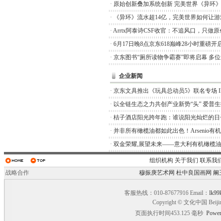
·
原始创新叠加系统创新 完美世界《异环
·
《异环》流水超14亿，完美世界如何让游
·
Arrtx阿泰诗CSF收官：不追风口，只做
·
6月17日晚8点京东618巅峰28小时重磅开
·
京东图书“厕所读物争霸赛”即将启幕 多
企业新闻
·
京东文具推出《玩具总动员5》联名专场 I
·
以全链生态之力共创产业新势“头” 爱普
·
桔子酒店阳光跨年跑：谁说阳光灿烂的日
·
并非所有橄榄油都如此出色！Arsenio有
·
双金荣耀,展望未来——意大利有机橄榄油品
组织机构
关于我们
联系我
战略合作
穆振庚艺术网
杜中良国画网
阚
客服热线：010-87677916 Email：
lk99
Copyright © 文化中国 Beiji
页面执行时间453.125 毫秒
Power