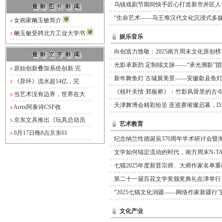
·
乌镇戏剧节期间快手匠心打造新市井匠人
·
“生命艺术——马王堆汉代文化沉浸式多媒
女画家阚玉敏简介
阚玉敏受聘北方工业大学书
娱乐音乐
·
向创造力致敬：2025南方周末文化原创
·
光影承新韵 定制续文脉——“承光溯影”
原始创新叠加系统创新 完
·
新年舞鱼灯 古城展美景——安徽歙县鱼
《异环》流水超14亿，完
·
《枝叶关情·郑板桥》：竹影风骨里的古
当艺术没有边界，世界在大
·
天津舞博会精彩纷呈 亚巡赛璀璨启幕，D
Arrtx阿泰诗CSF收
京东文具推出《玩具总动员
艺术教育
6月17日晚8点京东61
·
纪念纳兰性德诞辰370周年学术研讨会暨
·
文学如何锚定流动的时代，南方周末N-TA
·
七猫2025年度新晋宗师、大师作家名单
·
第二十一届百花文学奖颁奖典礼在津举行
·
“2025七猫文化润疆——网络作家新疆行
文化产业