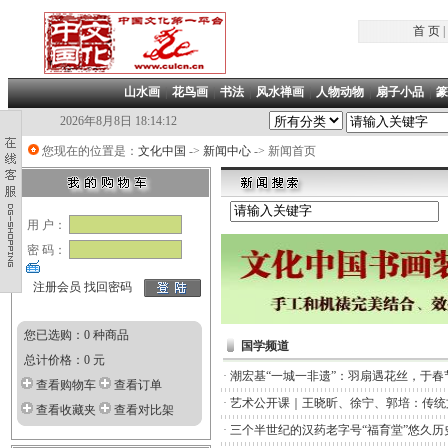
首 页
|
山水画
|
花鸟画
|
书法
|
风水禅画
|
人物动物
|
扇子小品
|
篆
2026年8月8日 18:14:12
您现在的位置是：
文化中国
->
新闻中心
-> 新闻首页
用 户：
密 码：
注册会员
找回密码
您已选购：0 种商品
国学频道
总计价格：0 元
·
潮宏基“一城一非遗”：羽扇遇花丝，于春
查看购物车
查看订单
·
艺术公开课｜王晓昕、徐宁、郭培：传统
查看收藏夹
查看对比架
·
三个半世纪的汉药老字号“福育堂”悠久历