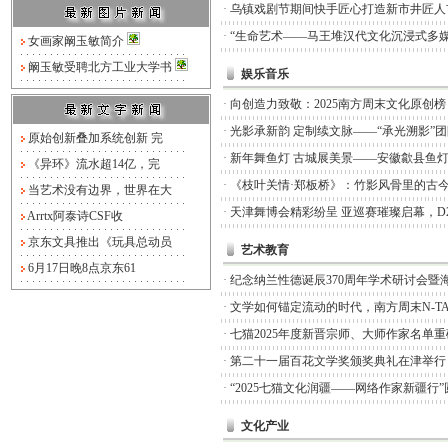
·
乌镇戏剧节期间快手匠心打造新市井匠人
·
“生命艺术——马王堆汉代文化沉浸式多媒
女画家阚玉敏简介
阚玉敏受聘北方工业大学书
娱乐音乐
·
向创造力致敬：2025南方周末文化原创
·
光影承新韵 定制续文脉——“承光溯影”
原始创新叠加系统创新 完
·
新年舞鱼灯 古城展美景——安徽歙县鱼
《异环》流水超14亿，完
·
《枝叶关情·郑板桥》：竹影风骨里的古
当艺术没有边界，世界在大
·
天津舞博会精彩纷呈 亚巡赛璀璨启幕，D
Arrtx阿泰诗CSF收
京东文具推出《玩具总动员
艺术教育
6月17日晚8点京东61
·
纪念纳兰性德诞辰370周年学术研讨会暨
·
文学如何锚定流动的时代，南方周末N-TA
·
七猫2025年度新晋宗师、大师作家名单
·
第二十一届百花文学奖颁奖典礼在津举行
·
“2025七猫文化润疆——网络作家新疆行
文化产业