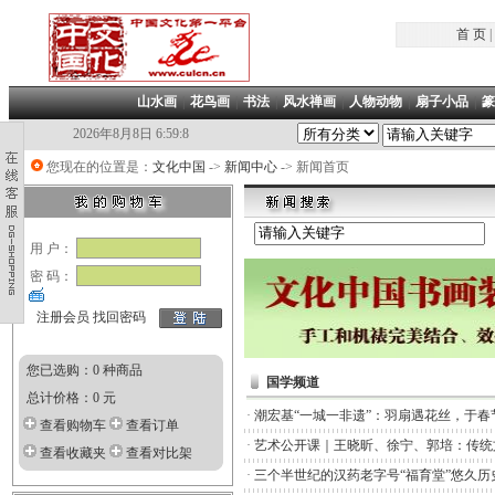
首 页
|
山水画
|
花鸟画
|
书法
|
风水禅画
|
人物动物
|
扇子小品
|
篆
2026年8月8日 6:59:8
您现在的位置是：
文化中国
->
新闻中心
-> 新闻首页
用 户：
密 码：
注册会员
找回密码
您已选购：0 种商品
国学频道
总计价格：0 元
·
潮宏基“一城一非遗”：羽扇遇花丝，于春
查看购物车
查看订单
·
艺术公开课｜王晓昕、徐宁、郭培：传统
查看收藏夹
查看对比架
·
三个半世纪的汉药老字号“福育堂”悠久历