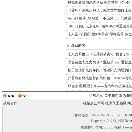
·
原始创新叠加系统创新 完美世界《异环
·
《异环》流水超14亿，完美世界如何让游
·
Arrtx阿泰诗CSF收官：不追风口，只做
·
6月17日晚8点京东618巅峰28小时重磅开
·
京东图书“厕所读物争霸赛”即将启幕 多
企业新闻
·
京东文具推出《玩具总动员5》联名专场 I
·
以全链生态之力共创产业新势“头” 爱普
·
桔子酒店阳光跨年跑：谁说阳光灿烂的日
·
并非所有橄榄油都如此出色！Arsenio有
·
双金荣耀,展望未来——意大利有机橄榄油品
组织机构
关于我们
联系我
战略合作
穆振庚艺术网
杜中良国画网
阚
客服热线：010-87677916 Email：
lk99
Copyright © 文化中国 Beiji
页面执行时间203.125 毫秒
Power