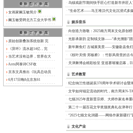
·
乌镇戏剧节期间快手匠心打造新市井匠人
·
“生命艺术——马王堆汉代文化沉浸式多媒
女画家阚玉敏简介
阚玉敏受聘北方工业大学书
娱乐音乐
·
向创造力致敬：2025南方周末文化原创
·
光影承新韵 定制续文脉——“承光溯影”
原始创新叠加系统创新 完
·
新年舞鱼灯 古城展美景——安徽歙县鱼
《异环》流水超14亿，完
·
《枝叶关情·郑板桥》：竹影风骨里的古
当艺术没有边界，世界在大
·
天津舞博会精彩纷呈 亚巡赛璀璨启幕，D
Arrtx阿泰诗CSF收
京东文具推出《玩具总动员
艺术教育
6月17日晚8点京东61
·
纪念纳兰性德诞辰370周年学术研讨会暨
·
文学如何锚定流动的时代，南方周末N-TA
·
七猫2025年度新晋宗师、大师作家名单
·
第二十一届百花文学奖颁奖典礼在津举行
·
“2025七猫文化润疆——网络作家新疆行
文化产业