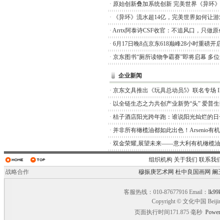
·
原始创新叠加系统创新 完美世界《异环
·
《异环》流水超14亿，完美世界如何让游
·
Arrtx阿泰诗CSF收官：不追风口，只做
·
6月17日晚8点京东618巅峰28小时重磅开
·
京东图书“厕所读物争霸赛”即将启幕 多
企业新闻
·
京东文具推出《玩具总动员5》联名专场 I
·
以全链生态之力共创产业新势“头” 爱普
·
桔子酒店阳光跨年跑：谁说阳光灿烂的日
·
并非所有橄榄油都如此出色！Arsenio有
·
双金荣耀,展望未来——意大利有机橄榄油品
组织机构
关于我们
联系我
战略合作
穆振庚艺术网
杜中良国画网
阚
客服热线：010-87677916 Email：
lk99
Copyright © 文化中国 Beiji
页面执行时间171.875 毫秒
Power