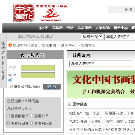
首 页
|
山水画
|
花鸟画
|
书法
|
风水禅画
|
人物动物
|
扇子小品
|
篆
2026年8月6日 19:58:24
您现在的位置是：
文化中国
->
新闻中心
-> 新闻首页
用 户：
密 码：
注册会员
找回密码
您已选购：0 种商品
国学频道
总计价格：0 元
·
潮宏基“一城一非遗”：羽扇遇花丝，于春
查看购物车
查看订单
·
艺术公开课｜王晓昕、徐宁、郭培：传统
查看收藏夹
查看对比架
·
三个半世纪的汉药老字号“福育堂”悠久历