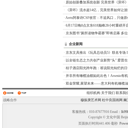
·
原始创新叠加系统创新 完美世界《异环
·
《异环》流水超14亿，完美世界如何让游
·
Arrtx阿泰诗CSF收官：不追风口，只做
·
6月17日晚8点京东618巅峰28小时重磅开
·
京东图书“厕所读物争霸赛”即将启幕 多
企业新闻
·
京东文具推出《玩具总动员5》联名专场 I
·
以全链生态之力共创产业新势“头” 爱普
·
桔子酒店阳光跨年跑：谁说阳光灿烂的日
·
并非所有橄榄油都如此出色！Arsenio有
·
双金荣耀,展望未来——意大利有机橄榄油品
组织机构
关于我们
联系我
战略合作
穆振庚艺术网
杜中良国画网
阚
客服热线：010-87677916 Email：
lk99
Copyright © 文化中国 Beiji
页面执行时间441.406 毫秒
Power