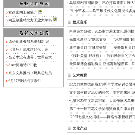
·
乌镇戏剧节期间快手匠心打造新市井匠人
·
“生命艺术——马王堆汉代文化沉浸式多媒
女画家阚玉敏简介
阚玉敏受聘北方工业大学书
娱乐音乐
·
向创造力致敬：2025南方周末文化原创
·
光影承新韵 定制续文脉——“承光溯影”
原始创新叠加系统创新 完
·
新年舞鱼灯 古城展美景——安徽歙县鱼
《异环》流水超14亿，完
·
《枝叶关情·郑板桥》：竹影风骨里的古
当艺术没有边界，世界在大
·
天津舞博会精彩纷呈 亚巡赛璀璨启幕，D
Arrtx阿泰诗CSF收
京东文具推出《玩具总动员
艺术教育
6月17日晚8点京东61
·
纪念纳兰性德诞辰370周年学术研讨会暨
·
文学如何锚定流动的时代，南方周末N-TA
·
七猫2025年度新晋宗师、大师作家名单
·
第二十一届百花文学奖颁奖典礼在津举行
·
“2025七猫文化润疆——网络作家新疆行
文化产业