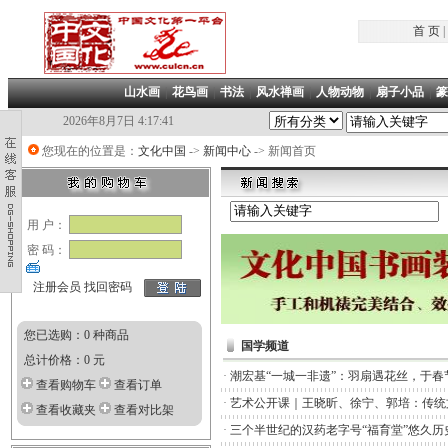
首 页
|
山水画
|
花鸟画
|
书法
|
风水禅画
|
人物动物
|
扇子小品
|
篆
2026年8月7日 4:17:41
您现在的位置是：
文化中国
->
新闻中心
-> 新闻首页
用 户：
密 码：
注册会员
找回密码
您已选购：0 种商品
国学频道
总计价格：0 元
·
潮宏基“一城一非遗”：羽扇遇花丝，于春
查看购物车
查看订单
·
艺术公开课｜王晓昕、徐宁、郭培：传统
查看收藏夹
查看对比架
·
三个半世纪的汉药老字号“福育堂”悠久历