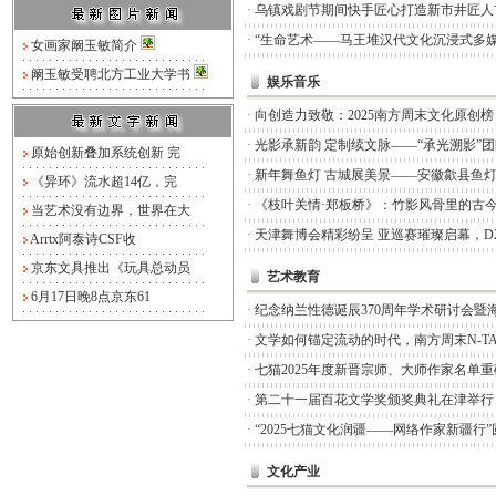
·
乌镇戏剧节期间快手匠心打造新市井匠人
·
“生命艺术——马王堆汉代文化沉浸式多媒
女画家阚玉敏简介
阚玉敏受聘北方工业大学书
娱乐音乐
·
向创造力致敬：2025南方周末文化原创
·
光影承新韵 定制续文脉——“承光溯影”
原始创新叠加系统创新 完
·
新年舞鱼灯 古城展美景——安徽歙县鱼
《异环》流水超14亿，完
·
《枝叶关情·郑板桥》：竹影风骨里的古
当艺术没有边界，世界在大
·
天津舞博会精彩纷呈 亚巡赛璀璨启幕，D
Arrtx阿泰诗CSF收
京东文具推出《玩具总动员
艺术教育
6月17日晚8点京东61
·
纪念纳兰性德诞辰370周年学术研讨会暨
·
文学如何锚定流动的时代，南方周末N-TA
·
七猫2025年度新晋宗师、大师作家名单
·
第二十一届百花文学奖颁奖典礼在津举行
·
“2025七猫文化润疆——网络作家新疆行
文化产业