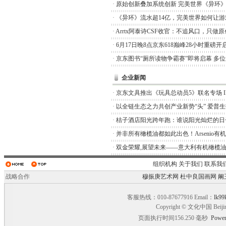
·
原始创新叠加系统创新 完美世界《异环
·
《异环》流水超14亿，完美世界如何让游
·
Arrtx阿泰诗CSF收官：不追风口，只做
·
6月17日晚8点京东618巅峰28小时重磅开
·
京东图书“厕所读物争霸赛”即将启幕 多
企业新闻
·
京东文具推出《玩具总动员5》联名专场 I
·
以全链生态之力共创产业新势“头” 爱普
·
桔子酒店阳光跨年跑：谁说阳光灿烂的日
·
并非所有橄榄油都如此出色！Arsenio有
·
双金荣耀,展望未来——意大利有机橄榄油品
组织机构
关于我们
联系我
战略合作
穆振庚艺术网
杜中良国画网
阚
客服热线：010-87677916 Email：
lk99
Copyright © 文化中国 Beiji
页面执行时间156.250 毫秒
Power