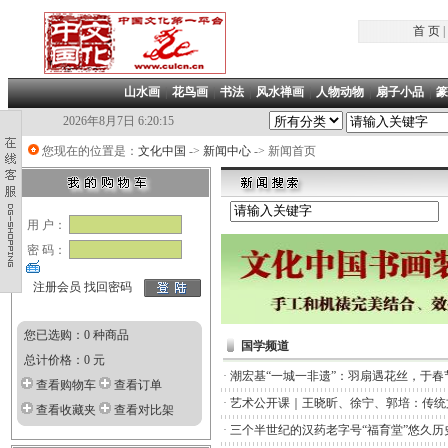
首 页
|
山水画
|
花鸟画
|
书法
|
风水禅画
|
人物动物
|
扇子小品
|
篆
2026年8月7日 6:20:15
您现在的位置是：
文化中国
->
新闻中心
-> 新闻首页
用 户：
密 码：
注册会员
找回密码
您已选购：0 种商品
国学频道
总计价格：0 元
·
潮宏基“一城一非遗”：羽扇遇花丝，于春
查看购物车
查看订单
·
艺术公开课｜王晓昕、徐宁、郭培：传统
查看收藏夹
查看对比架
·
三个半世纪的汉药老字号“福育堂”悠久历