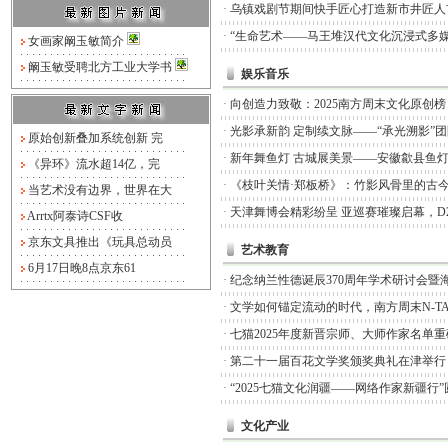
·
乌镇戏剧节期间快手匠心打造新市井匠人
·
“生命艺术——马王堆汉代文化沉浸式多媒
女画家阚玉敏简介
阚玉敏受聘北方工业大学书
娱乐音乐
·
向创造力致敬：2025南方周末文化原创
·
光影承新韵 定制续文脉——“承光溯影”
原始创新叠加系统创新 完
·
新年舞鱼灯 古城展美景——安徽歙县鱼
《异环》流水超14亿，完
·
《枝叶关情·郑板桥》：竹影风骨里的古
当艺术没有边界，世界在大
·
天津舞博会精彩纷呈 亚巡赛璀璨启幕，D
Arrtx阿泰诗CSF收
京东文具推出《玩具总动员
艺术教育
6月17日晚8点京东61
·
纪念纳兰性德诞辰370周年学术研讨会暨
·
文学如何锚定流动的时代，南方周末N-TA
·
七猫2025年度新晋宗师、大师作家名单
·
第二十一届百花文学奖颁奖典礼在津举行
·
“2025七猫文化润疆——网络作家新疆行
文化产业