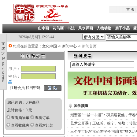
首 页
|
山水画
|
花鸟画
|
书法
|
风水禅画
|
人物动物
|
扇子小品
|
篆
2026年8月6日 12:23:44
您现在的位置是：
文化中国
->
新闻中心
-> 新闻首页
用 户：
密 码：
注册会员
找回密码
您已选购：0 种商品
国学频道
总计价格：0 元
·
潮宏基“一城一非遗”：羽扇遇花丝，于春
查看购物车
查看订单
·
艺术公开课｜王晓昕、徐宁、郭培：传统
查看收藏夹
查看对比架
·
三个半世纪的汉药老字号“福育堂”悠久历