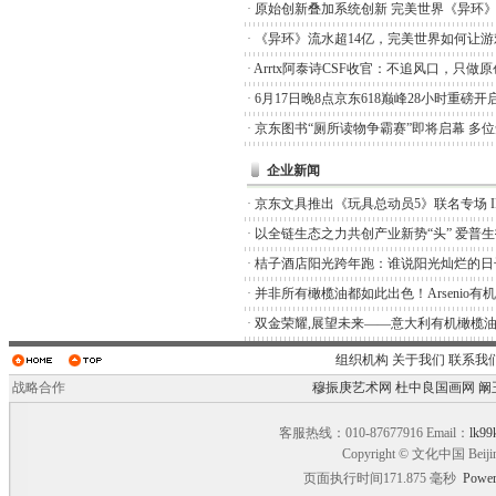
·
原始创新叠加系统创新 完美世界《异环
·
《异环》流水超14亿，完美世界如何让游
·
Arrtx阿泰诗CSF收官：不追风口，只做
·
6月17日晚8点京东618巅峰28小时重磅开
·
京东图书“厕所读物争霸赛”即将启幕 多
企业新闻
·
京东文具推出《玩具总动员5》联名专场 I
·
以全链生态之力共创产业新势“头” 爱普
·
桔子酒店阳光跨年跑：谁说阳光灿烂的日
·
并非所有橄榄油都如此出色！Arsenio有
·
双金荣耀,展望未来——意大利有机橄榄油品
组织机构
关于我们
联系我
战略合作
穆振庚艺术网
杜中良国画网
阚
客服热线：010-87677916 Email：
lk99
Copyright © 文化中国 Beiji
页面执行时间171.875 毫秒
Power