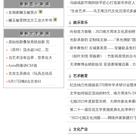
·
乌镇戏剧节期间快手匠心打造新市井匠人
·
“生命艺术——马王堆汉代文化沉浸式多媒
女画家阚玉敏简介
阚玉敏受聘北方工业大学书
娱乐音乐
·
向创造力致敬：2025南方周末文化原创
·
光影承新韵 定制续文脉——“承光溯影”
原始创新叠加系统创新 完
·
新年舞鱼灯 古城展美景——安徽歙县鱼
《异环》流水超14亿，完
·
《枝叶关情·郑板桥》：竹影风骨里的古
当艺术没有边界，世界在大
·
天津舞博会精彩纷呈 亚巡赛璀璨启幕，D
Arrtx阿泰诗CSF收
京东文具推出《玩具总动员
艺术教育
6月17日晚8点京东61
·
纪念纳兰性德诞辰370周年学术研讨会暨
·
文学如何锚定流动的时代，南方周末N-TA
·
七猫2025年度新晋宗师、大师作家名单
·
第二十一届百花文学奖颁奖典礼在津举行
·
“2025七猫文化润疆——网络作家新疆行
文化产业