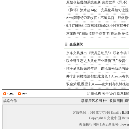
·
原始创新叠加系统创新 完美世界《异环
·
《异环》流水超14亿，完美世界如何让游
·
Arrtx阿泰诗CSF收官：不追风口，只做
·
6月17日晚8点京东618巅峰28小时重磅开
·
京东图书“厕所读物争霸赛”即将启幕 多
企业新闻
·
京东文具推出《玩具总动员5》联名专场 I
·
以全链生态之力共创产业新势“头” 爱普
·
桔子酒店阳光跨年跑：谁说阳光灿烂的日
·
并非所有橄榄油都如此出色！Arsenio有
·
双金荣耀,展望未来——意大利有机橄榄油品
组织机构
关于我们
联系我
战略合作
穆振庚艺术网
杜中良国画网
阚
客服热线：010-87677916 Email：
lk99
Copyright © 文化中国 Beiji
页面执行时间156.250 毫秒
Power