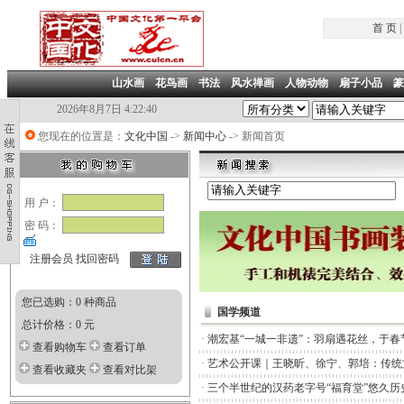
首 页
|
山水画
|
花鸟画
|
书法
|
风水禅画
|
人物动物
|
扇子小品
|
篆
2026年8月7日 4:22:40
您现在的位置是：
文化中国
->
新闻中心
-> 新闻首页
用 户：
密 码：
注册会员
找回密码
您已选购：0 种商品
国学频道
总计价格：0 元
·
潮宏基“一城一非遗”：羽扇遇花丝，于春
查看购物车
查看订单
·
艺术公开课｜王晓昕、徐宁、郭培：传统
查看收藏夹
查看对比架
·
三个半世纪的汉药老字号“福育堂”悠久历