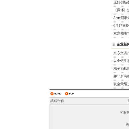
·
原始创新
·
《异环》
·
Arrtx
·
6月17日
·
京东图书
企业新
·
京东文具推
·
以全链生
·
桔子酒店
·
并非所有橄
·
双金荣耀
战略合作
客服热线
页