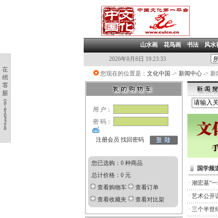
山水画
|
花鸟画
|
书法
|
风水
2026年8月8日 19:23:33
您现在的位置是：
文化中国
->
新闻中心
-> 
用 户：
密 码：
注册会员
找回密码
您已选购：0 种商品
国学频
总计价格：0 元
·
潮宏基“
查看购物车
查看订单
·
艺术公开
查看收藏夹
查看对比架
·
三个半世