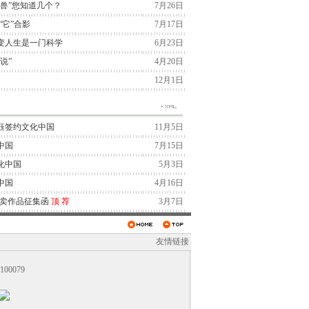
兽”您知道几个？
7月26日
“它”合影
7月17日
变人生是一门科学
6月23日
说”
4月20日
12月1日
钰签约文化中国
11月5日
中国
7月15日
化中国
5月3日
中国
4月16日
拍卖作品征集函
顶
荐
3月7日
友情链接
0079