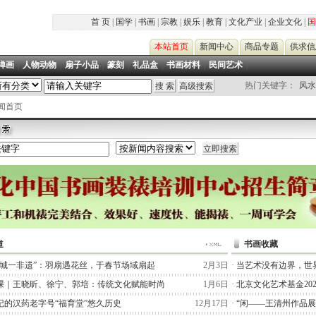
首 页
|
国学
|
书画
|
宗教
|
娱乐
|
教育
|
文化产业
|
企业文化
|
国
本站首页
新闻中心
商品专题
供求信
禅画
|
人物动物
|
扇子小品
|
篆刻
|
礼品盒
|
书画材料
|
民间艺术
|
热门关键字：
风水
新闻首页
道
书画收藏
一城一非遗”：羽扇遇花丝，于春节场域扇起
2月3日
·
当艺术没有边界，世
课｜王晓昕、徐宁、郭培：传统文化赋能时尚
1月6日
·
北京文化艺术基金20
纪的汉药老字号“福育堂”悠久历史
12月17日
·
“闲——王清州作品展