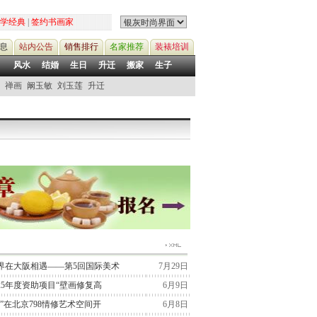
学经典
|
签约书画家
息
站内公告
销售排行
名家推荐
装裱培训
风水
结婚
生日
升迁
搬家
生子
禅画
阚玉敏
刘玉莲
升迁
界在大阪相遇——第5回国际美术
7月29日
25年度资助项目“壁画修复高
6月9日
”在北京798情修艺术空间开
6月8日