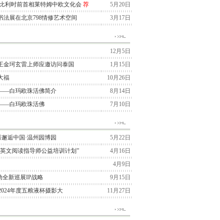
与比利时前首相莱特姆中欧文化会
荐
5月20日
法展在北京798情修艺术空间
3月17日
12月5日
王金珂玄雷上师应邀访问泰国
1月15日
大福
10月26日
——白玛欧珠活佛简介
8月14日
——白玛欧珠活佛
7月10日
季大秀邂逅中国·温州园博园
5月22日
“英文阅读指导师公益培训计划”
4月16日
4月9日
国启动全新巡展IP战略
9月15日
2024年度五粮液杯摄影大
11月27日