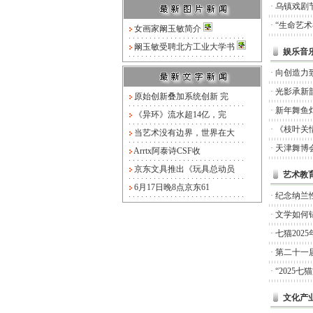
·
乌镇戏剧
·
“生命艺
女画家阚玉敏简介
阚玉敏受聘北方工业大学书
娱乐音
·
向创造力
·
光影承新
原始创新叠加系统创新 完
·
新年舞鱼
《异环》流水超14亿，完
·
《枝叶关
当艺术没有边界，世界在大
·
天津舞博
Arrtx阿泰诗CSF收
京东文具推出《玩具总动员
艺术教
6月17日晚8点京东61
·
纪念纳兰
·
文学如何锚
·
七猫20
·
第二十一
·
“2025
文化产