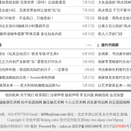
叠加系统创新 完美世界《异环》以创新显竞
7月31日
·
大名鼎鼎的“风水四神
流水超14亿，完美世界如何让游戏“玩”出
7月29日
·
风水禁忌 千万不要与
阿泰诗CSF收官：不追风口，只做原创！
7月2日
·
陈业庭：用风水去改
晚8点京东618巅峰28小时重磅开启
6月17日
·
让蒋介石心惊的“风水
“厕所读物争霸赛”即将启幕 多位知名内容
6月13日
·
初入八字的门径
闻
签约书画家
出《玩具总动员5》联名专场 IP文具6
6月19日
·
女画家、书法家许棂
态之力共创产业新势“头” 爱普生打印头大
3月30日
·
画家李雪铭签约文化
阳光跨年跑：谁说阳光灿烂的日子，一定要在
1月4日
·
书法家林长利签约文
榄油都如此出色！Arsenio有机特级
5月27日
·
画家林友农签约文化
,展望未来——意大利有机橄榄油品牌Ars
5月20日
·
让艺术家富起来----
组织机构
关于我们
联系我们
法律声明
版权声明
常见问题
购物流程
会员加盟
穆振庚艺术网
杜中良国画网
阚玉敏艺术网
十八公艺术网
武长家书法网
刘玉莲国画网
：010-87677916 Email：
lk99ku@sina.com
地址：北京市房山区良乡大学城北 邮编：10
Copyright © 文化中国 Beijing culcn 支付宝付款主页http://me.alipay.com/18gong
面执行时间437.500 毫秒
Powered By：culcn.cn
京ICP备10025466号
京ICP证
070305
号