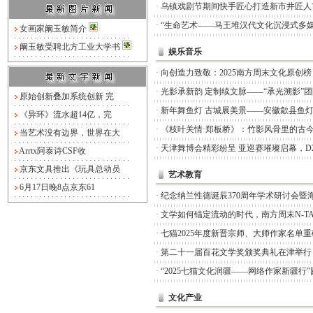
·
乌镇戏剧节期间快手匠心打造新市井匠人
·
“生命艺术——马王堆汉代文化沉浸式多媒
女画家阚玉敏简介
阚玉敏受聘北方工业大学书
娱乐音乐
·
向创造力致敬：2025南方周末文化原创
·
光影承新韵 定制续文脉——“承光溯影”
原始创新叠加系统创新 完
·
新年舞鱼灯 古城展美景——安徽歙县鱼
《异环》流水超14亿，完
·
《枝叶关情·郑板桥》：竹影风骨里的古
当艺术没有边界，世界在大
·
天津舞博会精彩纷呈 亚巡赛璀璨启幕，D
Arrtx阿泰诗CSF收
京东文具推出《玩具总动员
艺术教育
6月17日晚8点京东61
·
纪念纳兰性德诞辰370周年学术研讨会暨
·
文学如何锚定流动的时代，南方周末N-TA
·
七猫2025年度新晋宗师、大师作家名单
·
第二十一届百花文学奖颁奖典礼在津举行
·
“2025七猫文化润疆——网络作家新疆行
文化产业