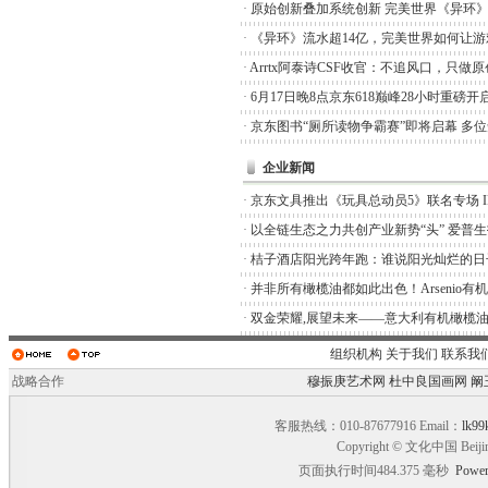
·
原始创新叠加系统创新 完美世界《异环
·
《异环》流水超14亿，完美世界如何让游
·
Arrtx阿泰诗CSF收官：不追风口，只做
·
6月17日晚8点京东618巅峰28小时重磅开
·
京东图书“厕所读物争霸赛”即将启幕 多
企业新闻
·
京东文具推出《玩具总动员5》联名专场 I
·
以全链生态之力共创产业新势“头” 爱普
·
桔子酒店阳光跨年跑：谁说阳光灿烂的日
·
并非所有橄榄油都如此出色！Arsenio有
·
双金荣耀,展望未来——意大利有机橄榄油品
组织机构
关于我们
联系我
战略合作
穆振庚艺术网
杜中良国画网
阚
客服热线：010-87677916 Email：
lk99
Copyright © 文化中国 Beiji
页面执行时间484.375 毫秒
Power