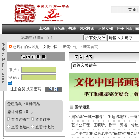
首 页
|
山水画
|
花鸟画
|
书法
|
风水禅画
|
人物动物
|
扇子小品
|
篆
2026年8月8日 4:8:4
您现在的位置是：
文化中国
->
新闻中心
-> 新闻首页
用 户：
密 码：
注册会员
找回密码
您已选购：0 种商品
国学频道
总计价格：0 元
·
潮宏基“一城一非遗”：羽扇遇花丝，于春
查看购物车
查看订单
·
艺术公开课｜王晓昕、徐宁、郭培：传统
查看收藏夹
查看对比架
·
三个半世纪的汉药老字号“福育堂”悠久历