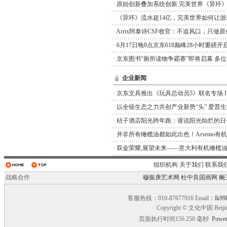
·
原始创新叠加系统创新 完美世界《异环
·
《异环》流水超14亿，完美世界如何让游
·
Arrtx阿泰诗CSF收官：不追风口，只做
·
6月17日晚8点京东618巅峰28小时重磅开
·
京东图书“厕所读物争霸赛”即将启幕 多
企业新闻
·
京东文具推出《玩具总动员5》联名专场 I
·
以全链生态之力共创产业新势“头” 爱普
·
桔子酒店阳光跨年跑：谁说阳光灿烂的日
·
并非所有橄榄油都如此出色！Arsenio有
·
双金荣耀,展望未来——意大利有机橄榄油品
组织机构
关于我们
联系我
战略合作
穆振庚艺术网
杜中良国画网
阚
客服热线：010-87677916 Email：
lk99
Copyright © 文化中国 Beiji
页面执行时间156.250 毫秒
Power