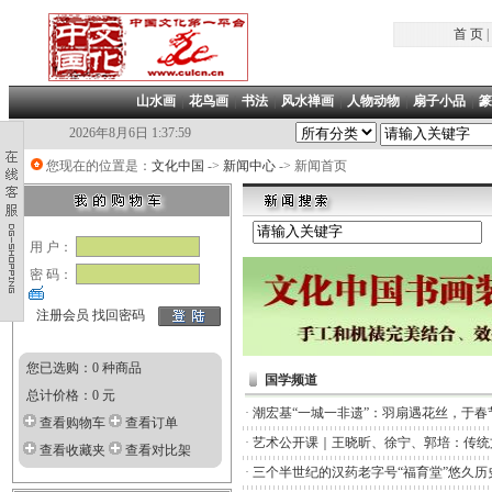
首 页
|
山水画
|
花鸟画
|
书法
|
风水禅画
|
人物动物
|
扇子小品
|
篆
2026年8月6日 1:37:59
您现在的位置是：
文化中国
->
新闻中心
-> 新闻首页
用 户：
密 码：
注册会员
找回密码
您已选购：0 种商品
国学频道
总计价格：0 元
·
潮宏基“一城一非遗”：羽扇遇花丝，于春
查看购物车
查看订单
·
艺术公开课｜王晓昕、徐宁、郭培：传统
查看收藏夹
查看对比架
·
三个半世纪的汉药老字号“福育堂”悠久历