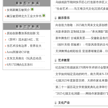
·
乌镇戏剧节期间快手匠心打造新市井匠人
·
“生命艺术——马王堆汉代文化沉浸式多媒
女画家阚玉敏简介
阚玉敏受聘北方工业大学书
娱乐音乐
·
向创造力致敬：2025南方周末文化原创
·
光影承新韵 定制续文脉——“承光溯影”
原始创新叠加系统创新 完
·
新年舞鱼灯 古城展美景——安徽歙县鱼
《异环》流水超14亿，完
·
《枝叶关情·郑板桥》：竹影风骨里的古
当艺术没有边界，世界在大
·
天津舞博会精彩纷呈 亚巡赛璀璨启幕，D
Arrtx阿泰诗CSF收
京东文具推出《玩具总动员
艺术教育
6月17日晚8点京东61
·
纪念纳兰性德诞辰370周年学术研讨会暨
·
文学如何锚定流动的时代，南方周末N-TA
·
七猫2025年度新晋宗师、大师作家名单
·
第二十一届百花文学奖颁奖典礼在津举行
·
“2025七猫文化润疆——网络作家新疆行
文化产业